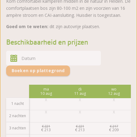
Kom comfortabel kamperen midden in de natuur in Helden. De
comfortplaatsen bos zijn 80-100 m2 en zijn voorzien van 16
ampère stroom en CAI-aansluiting. Huisdier is toegestaan.
Goed om te weten:
dit zijn autovrije plaatsen.
Beschikbaarheid en prijzen
Boeken op plattegrond
ma
di
wo
10 aug
11 aug
12 aug
1 nacht
2 nachten
€
221
€
221
€
217
3 nachten
€
213
€
213
€
209