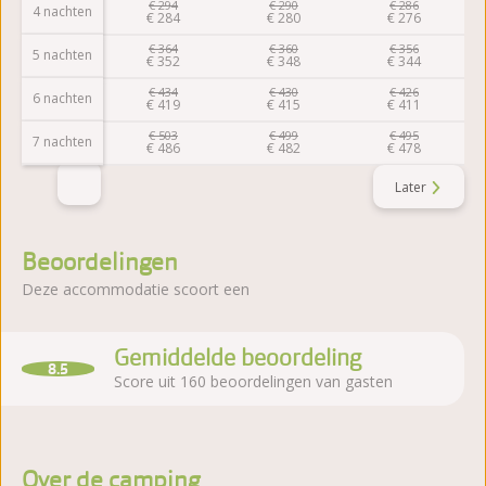
€
294
€
290
€
286
4 nachten
€
284
€
280
€
276
€
364
€
360
€
356
5 nachten
€
352
€
348
€
344
€
434
€
430
€
426
6 nachten
€
419
€
415
€
411
€
503
€
499
€
495
7 nachten
€
486
€
482
€
478
Later
Beoordelingen
Deze accommodatie scoort een
Gemiddelde beoordeling
8.5
Score uit 160 beoordelingen van gasten
Over de camping