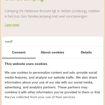
Camping De Heldense Bossen ligt in Helden (Limburg), midden
in het bos. Een familiecamping met veel voorzieningen
Lees meer
Zeker boeken!
Consent
About cookies
Details
Na het boeken heb je nog 24 uur bedenktijd om
kosteloos te wijzigen of te annuleren.
This website uses cookies
We use cookies to personalize content and ads, provide social
Daarom boek je bij De Heldense Bossen
media features, and analyze our website traffic. We also share
information about your use of our site with our social media,
8,3 Ardoer Gastenbeoordeling
advertising, and analytics partners. These partners may
combine it with other information you've provided to them or that
24 uur bedenktijd
they've collected from your use of their services.
Kinderen tot 2 jaar gratis