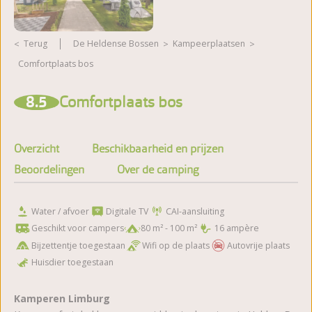
Terug
De Heldense Bossen
kampeerplaatsen
Comfortplaats bos
8.5
Comfortplaats bos
Overzicht
Beschikbaarheid en prijzen
Beoordelingen
Over de camping
Water / afvoer
Digitale TV
CAI-aansluiting
Geschikt voor campers
80 m² - 100 m²
16 ampère
Bijzettentje toegestaan
Wifi op de plaats
Autovrije plaats
Huisdier toegestaan
Kamperen Limburg