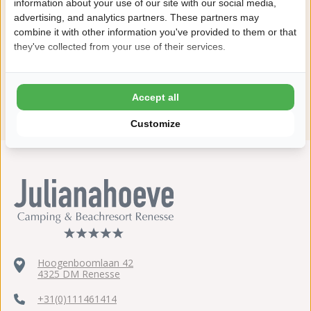
information about your use of our site with our social media,
Daarom boek je bij Julianahoeve
advertising, and analytics partners. These partners may
combine it with other information you've provided to them or that
8,8 Ardoer Gastenbeoordeling
they've collected from your use of their services.
24 uur bedenktijd
Kinderen tot 2 jaar gratis
Accept all
ANWB 5 sterren Top Camping
Customize
Hoogenboomlaan 42
4325 DM Renesse
+31(0)111461414