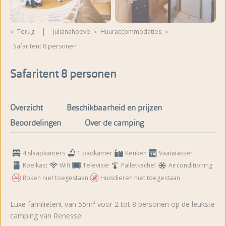
Terug
Julianahoeve
huuraccommodaties
Safaritent 8 personen
Meer foto's bekijken
Safaritent 8 personen
Overzicht
Beschikbaarheid en prijzen
Beoordelingen
Over de camping
4 slaapkamers
1 badkamer
Keuken
Vaatwasser
Koelkast
Wifi
Televisie
Palletkachel
Airconditioning
Roken niet toegestaan
Huisdieren niet toegestaan
Luxe familietent van 55m² voor 2 tot 8 personen op de leukste
camping van Renesse!