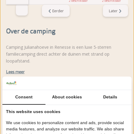
2
2
Eerder
Later
Over de camping
Camping Julianahoeve in Renesse is een luxe 5-sterren
familiecamping direct achter de duinen met strand op
loopafstand.
Lees meer
Consent
About cookies
Details
Zeker boeken!
This website uses cookies
Na het boeken heb je nog 24 uur bedenktijd om
kosteloos te wijzigen of te annuleren.
We use cookies to personalize content and ads, provide social
media features, and analyze our website traffic. We also share