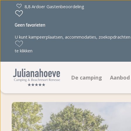
8,8 Ardoer Gastenbeoordeling
Geen favorieten
U kunt kampeerplaatsen, accommodaties, zoekopdrachten 
te klikken
De camping
Aanbod
Faciliteiten
Kampee
Animatieprogramma
Accom
Juultje & Friends
Boeken
Plattegrond