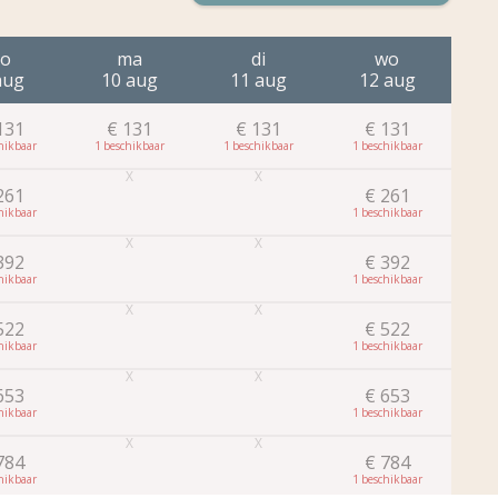
zo
ma
di
wo
aug
10 aug
11 aug
12 aug
1
131
€
131
€
131
€
131
1
1
1
261
€
261
1
392
€
392
1
522
€
522
1
653
€
653
1
784
€
784
1