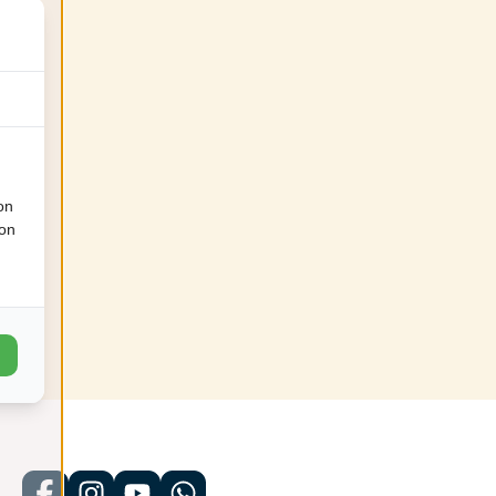
€
914
€
914
1
1
on
ion