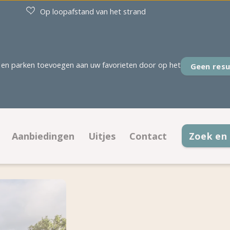
Op loopafstand van het strand
en parken toevoegen aan uw favorieten door op het
Geen resu
Aanbiedingen
Uitjes
Contact
Zoek en
rplaatsen
Aanbiedingen kampeerplaatsen
Contactinformatie
modaties
Aanbiedingen accommodaties
Openingstijden
 op plattegrond
Veelgestelde vragen