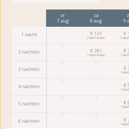
vr
za
7 aug
8 aug
9 
€
131
€
1 nacht
2
2
€
261
€
2 nachten
1
1
€
3 nachten
1
€
4 nachten
1
€
5 nachten
1
€
6 nachten
1