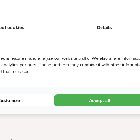
€
914
1
out cookies
Details
Later
Boeken
edia features, and analyze our website traffic. We also share informati
d analytics partners. These partners may combine it with other informat
 their services.
 familiecamping direct achter de duinen met strand
Customize
Accept all