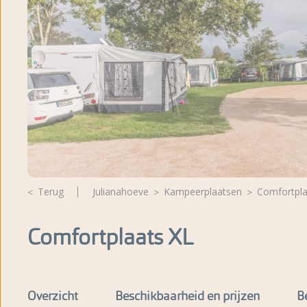
Fotoalbum
Beoordelingen
Brochure
Terug
Julianahoeve
kampeerplaatsen
Comfortpl
Comfortplaats XL
Overzicht
Beschikbaarheid en prijzen
B