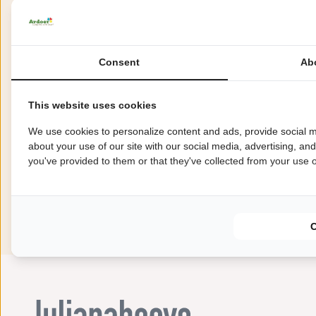
7 nachten
Consent
Ab
This website uses cookies
Over de camping
We use cookies to personalize content and ads, provide social m
about your use of our site with our social media, advertising, an
you've provided to them or that they've collected from your use of
Camping Julianahoeve in Renesse is een luxe 5-sterren
op loopafstand.
Lees meer