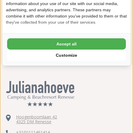
information about your use of our site with our social media,
Daarom boek je bij Julianahoeve
advertising, and analytics partners. These partners may
combine it with other information you've provided to them or that
8,8 Ardoer Gastenbeoordeling
they've collected from your use of their services.
24 uur bedenktijd
Kinderen tot 2 jaar gratis
Accept all
ANWB 5 sterren Top Camping
Customize
Hoogenboomlaan 42
4325 DM Renesse
+31(0)111461414