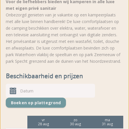
Voor de liefhebbers bieden wij kamperen in alle luxe
met eigen privé sanitair
Onbezorgd genieten van je vakantie op een kampeerplaats
met alle luxe binnen handbereik! De luxe comfortplaatsen op
de camping beschikken over elektra, water, waterafvoer en
een televisie aansluiting met ontvangst van digitale zenders.
Het privésanitair is uitgerust met een wastafel, toilet, douche
en afwasplaats. De luxe comfortplaatsen bevinden zich op
park Waterhoen vlakbij de speeltuin en op park Zeemeeuw of
park Specht grenzend aan de duinen van het Noordzeestrand.
Beschikbaarheid en prijzen
Boeken op plattegrond
ma
vr
zo
ma
24 aug
28 aug
30 aug
31 aug