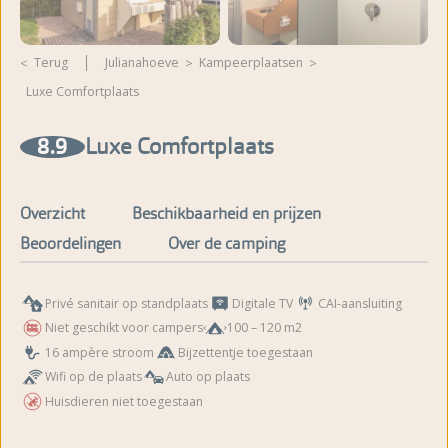
Terug
Julianahoeve
kampeerplaatsen
Luxe Comfortplaats
Meer foto's en video's
bekijken
8.9
Luxe Comfortplaats
Overzicht
Beschikbaarheid en prijzen
Beoordelingen
Over de camping
Privé sanitair op standplaats
Digitale TV
CAI-aansluiting
Niet geschikt voor campers
100 – 120 m2
16 ampère stroom
Bijzettentje toegestaan
Wifi op de plaats
Auto op plaats
Huisdieren niet toegestaan