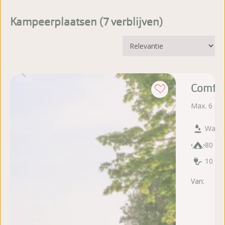
Kampeerplaatsen (
verblijven
)
Comfor
Max. 6 pe
Water
80 m²
10 Am
Van:
do