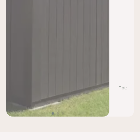
Tot:
zo
18
ap