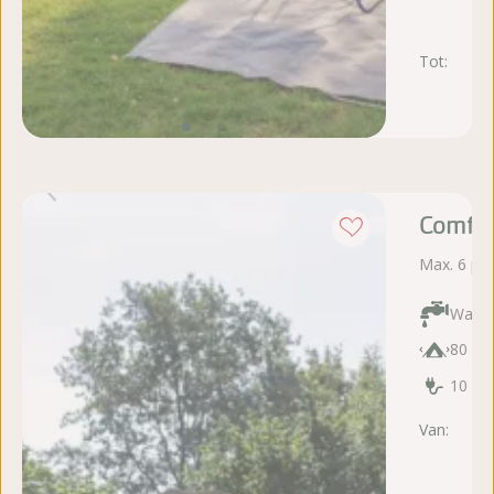
Tot:
vr 
au
Comfor
Max. 6 pe
Water
80 m²
10 Am
Van:
zo