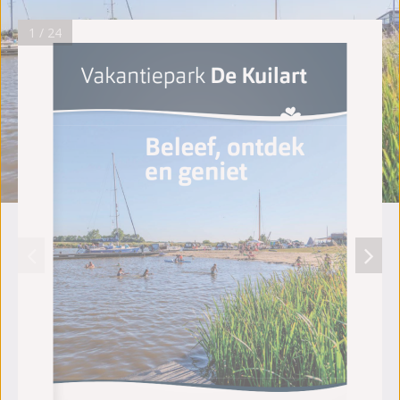
1 / 24
Vakantiepark
 De Kuilart
  // 1
Vakantiepark
De Kuilart
Beleef, ontdek 
en geniet