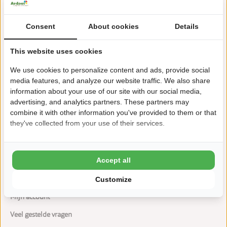
Consent
About cookies
Details
Vakantie aan het water
This website uses cookies
Zeilen, surfen en varen
We use cookies to personalize content and ads, provide social
Zwembad met nieuwe glijbanen en binnenspeeltuin
media features, and analyze our website traffic. We also share
information about your use of our site with our social media,
Grand café met terras aan het water
advertising, and analytics partners. These partners may
combine it with other information you've provided to them or that
Vijf Friese Elfsteden om de hoek
they've collected from your use of their services.
Accept all
Customize
Mijn account
Veel gestelde vragen