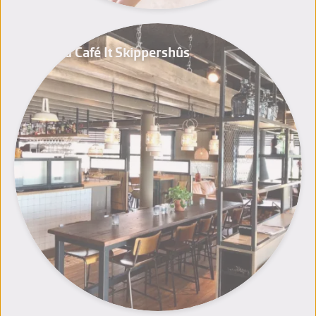
Grand Café It Skippershûs