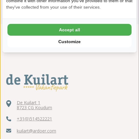
combine it with other information you've provided to them or that
Bekijk alle faciliteiten
they've collected from your use of their services.
Accept all
"Nog meer waterpret voor jong & oud!"
Customize
De Kuilart 1
8723 CG Koudum
+31(0)514522221
kuilart@ardoer.com