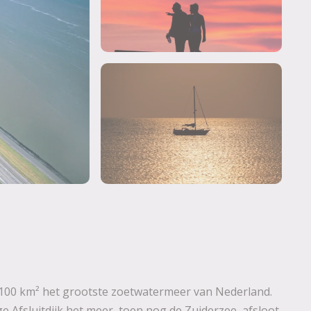
1100 km² het grootste zoetwatermeer van Nederland.
e Afsluitdijk het meer, toen nog de Zuiderzee, afsloot.