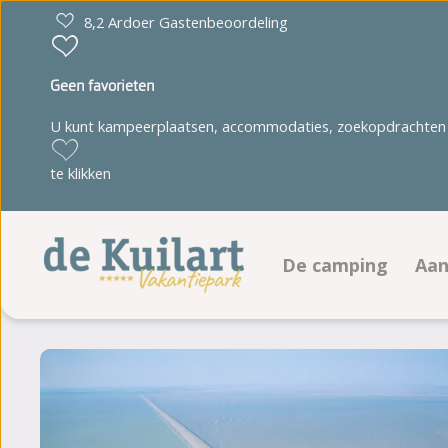
8,2 Ardoer Gastenbeoordeling
Geen favorieten
U kunt kampeerplaatsen, accommodaties, zoekopdrachten 
te klikken
De camping
Aa
Faciliteiten
K
Zeillessen
A
Sport- en spelpro
Plattegrond