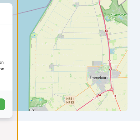
on
ion