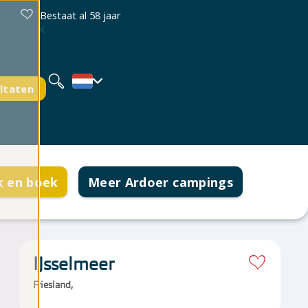
Bestaat al 58 jaar
Deutsch
English
ltaten
k en boek
Meer Ardoer campings
IJsselmeer
en
Friesland,