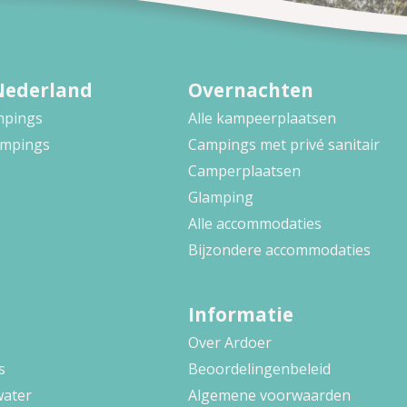
Nederland
Overnachten
ampings
Alle kampeerplaatsen
ampings
Campings met privé sanitair
Camperplaatsen
Glamping
Alle accommodaties
Bijzondere accommodaties
Informatie
Over Ardoer
s
Beoordelingenbeleid
water
Algemene voorwaarden