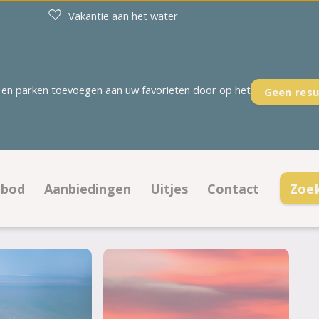
Vakantie aan het water
en parken toevoegen aan uw favorieten door op het
Geen resu
nbod
Aanbiedingen
Uitjes
Contact
Zoe
ampeerplaatsen
Aanbiedingen kampeerplaatsen
Contactinformatie
ccommodaties
Aanbiedingen accommodaties
Openingstijden
gramma
Veelgestelde vrag
Parkregels