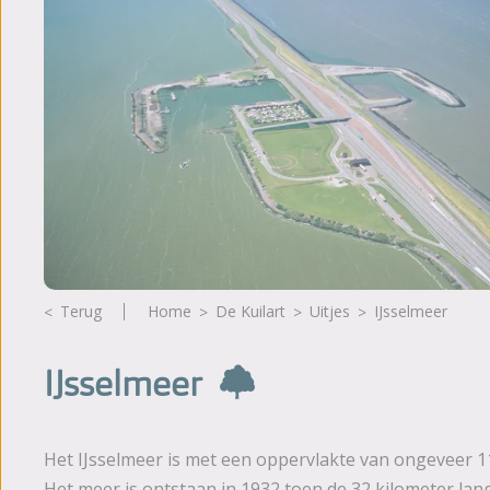
Fotoalbum
Beoordelingen
Brochure
Nieuws
Terug
Home
De Kuilart
Uitjes
IJsselmeer
IJsselmeer
Het IJsselmeer is met een oppervlakte van ongeveer 
Het meer is ontstaan in 1932 toen de 32 kilometer lang