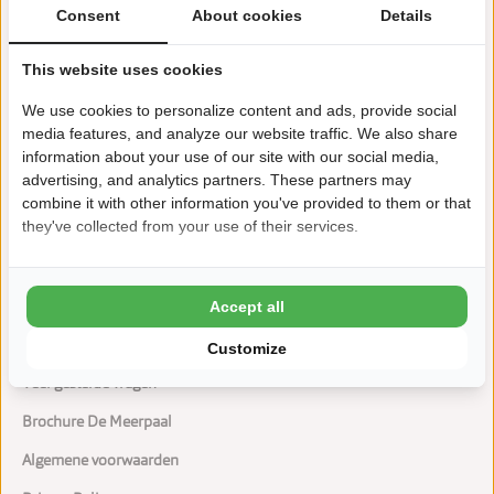
Consent
About cookies
Details
VOC-speelschip met waterspeeltuin, air trampoline en
interactieve speelboog
This website uses cookies
Sauna, zonnebank, schoonheidssalon en shiatsu &
We use cookies to personalize content and ads, provide social
massage studio
media features, and analyze our website traffic. We also share
information about your use of our site with our social media,
Restaurant met oog voor detail
advertising, and analytics partners. These partners may
combine it with other information you've provided to them or that
they've collected from your use of their services.
Accept all
Mijn account
Customize
Veel gestelde vragen
Brochure De Meerpaal
Algemene voorwaarden