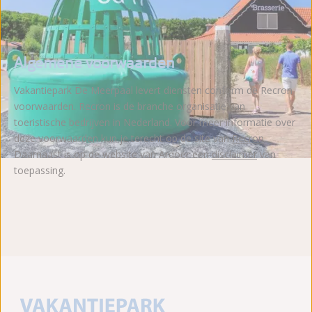
Algemene voorwaarden
Vakantiepark De Meerpaal levert diensten conform de Recron
voorwaarden. Recron is de branche organisatie van
toeristische bedrijven in Nederland. Voor meer informatie over
deze voorwaarden kun je terecht op de site van
Recron
.
Daarnaast is op de website van Ardoer een
disclaimer
van
toepassing.