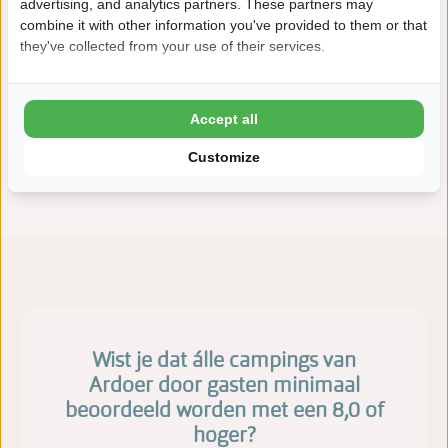
advertising, and analytics partners. These partners may
combine it with other information you've provided to them or that
Veel gestelde vragen
they've collected from your use of their services.
Brochure De Meerpaal
Algemene voorwaarden
Accept all
Privacy Policy
Customize
Vacatures
Wist je dat álle campings van
Ardoer door gasten minimaal
beoordeeld worden met een 8,0 of
hoger?