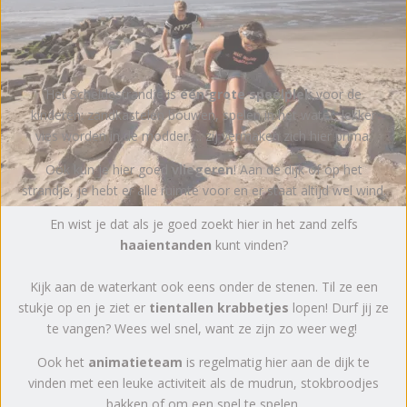
Het Scheldestrandje is
één grote speelplek
voor de
kinderen: zandkastelen bouwen, spelen in het water, lekker
vies worden in de modder..... zij vermaken zich hier prima.
Ook kun je hier goed
vliegeren
! Aan de dijk of op het
strandje, je hebt er alle ruimte voor en er staat altijd wel wind.
En wist je dat als je goed zoekt hier in het zand zelfs
haaientanden
kunt vinden?
Kijk aan de waterkant ook eens onder de stenen. Til ze een
stukje op en je ziet er
tientallen krabbetjes
lopen! Durf jij ze
te vangen? Wees wel snel, want ze zijn zo weer weg!
Ook het
animatieteam
is regelmatig hier aan de dijk te
vinden met een leuke activiteit als de mudrun, stokbroodjes
bakken of om een spel te spelen.