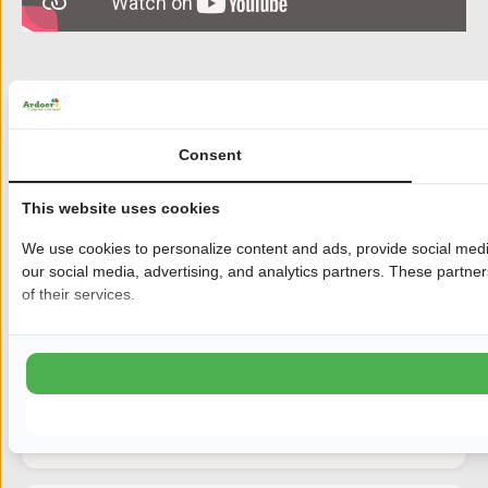
Heb je een vraag over Ardoer?
Algemeen
Consent
Wat is Ardoer
This website uses cookies
We use cookies to personalize content and ads, provide social media
📝 Kan ik contact opnemen met Ardoer als
our social media, advertising, and analytics partners. These partne
organisatie?
of their services.
📄Waar kan ik het beoordelingen beleid vinden?
📝 Waar vind ik de contactgegevens van een
camping?