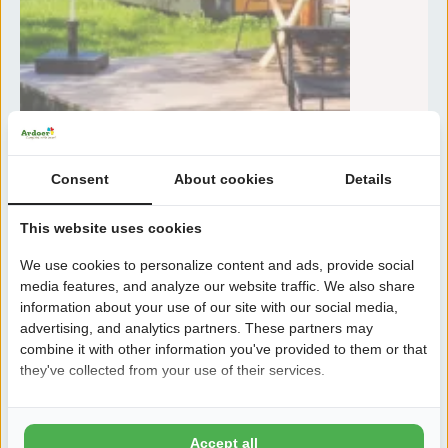
Consent
About cookies
Details
Tot:
w
26
This website uses cookies
au
Let op:
Slechts
2
beschikbaar
We use cookies to personalize content and ads, provide social
media features, and analyze our website traffic. We also share
information about your use of our site with our social media,
advertising, and analytics partners. These partners may
combine it with other information you've provided to them or that
Woodlo
they've collected from your use of their services.
Max. 4 pe
1 sla
Accept all