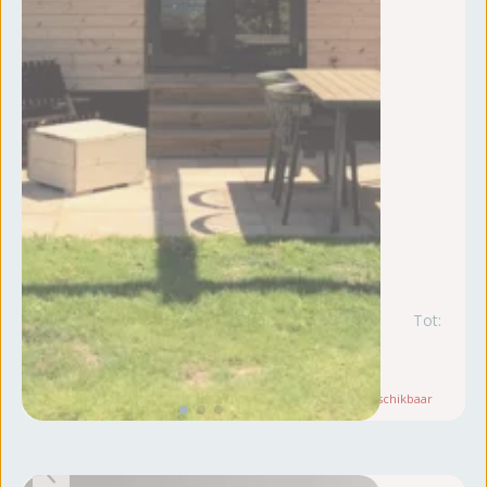
Tot:
w
19
au
Let op:
Slechts
1
beschikbaar