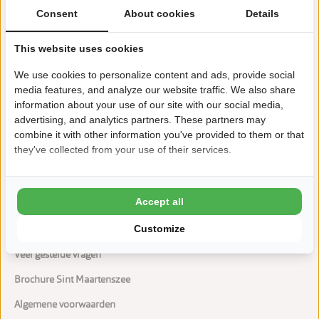
Consent
About cookies
Details
In 15 minuten loop je lekker het strand op
This website uses cookies
Vanaf het park zo de duinen in!
We use cookies to personalize content and ads, provide social
Bolderkar- en fietsverhuur
media features, and analyze our website traffic. We also share
information about your use of our site with our social media,
Midgetgolf, airtrampoline en sportveld
advertising, and analytics partners. These partners may
combine it with other information you've provided to them or that
Honden zijn toegestaan op het park
they've collected from your use of their services.
Accept all
Customize
Veel gestelde vragen
Brochure Sint Maartenszee
Algemene voorwaarden