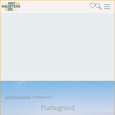
Sint Maartenszee
Plattegrond
Plattegrond