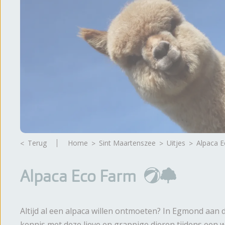
Brochure
Terug
Home
Sint Maartenszee
Uitjes
Alpaca 
Alpaca Eco Farm
Altijd al een alpaca willen ontmoeten? In Egmond aan d
kennis met deze lieve en grappige dieren tijdens een wa