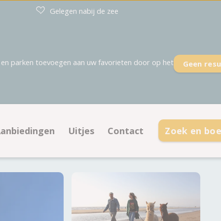
Gelegen nabij de zee
en parken toevoegen aan uw favorieten door op het
Geen resu
anbiedingen
Uitjes
Contact
Zoek en bo
aatsen
Aanbiedingen kampeerplaatsen
Contactinformatie
ties
Aanbiedingen accommodaties
Openingstijden
Veelgestelde vragen