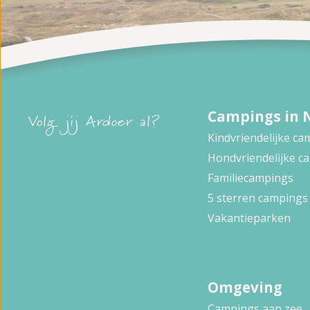
Campings in 
Volg jij Ardoer al?
Kindvriendelijke c
Hondvriendelijke c
Familiecampings
5 sterren campings
Vakantieparken
Omgeving
Campings aan zee