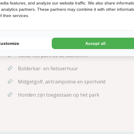
edia features, and analyze our website traffic. We also share informati
d analytics partners. These partners may combine it with other informat
 their services.
In 15 minuten loop je lekker het strand op
Customize
Accept all
Vanaf het park zo de duinen in!
Bolderkar- en fietsverhuur
Midgetgolf, airtrampoline en sportveld
Honden zijn toegestaan op het park