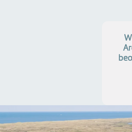
Wi
Ar
beo