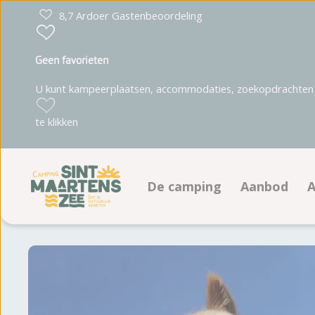
8,7 Ardoer Gastenbeoordeling
Geen favorieten
U kunt kampeerplaatsen, accommodaties, zoekopdrachten 
te klikken
De camping
Aanbod
A
Faciliteiten
Kampeerpl
Plattegrond
Accommoda
Fotoalbum
Beoordelingen