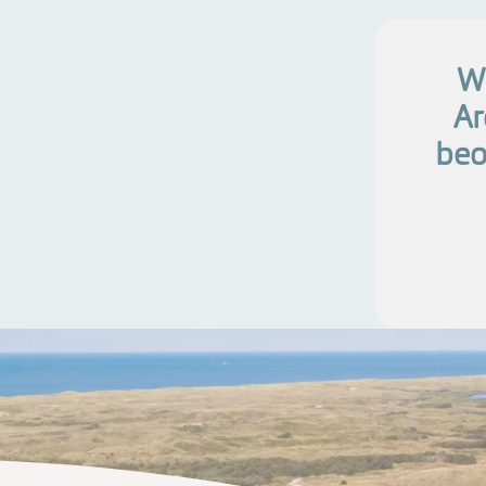
Wi
Ar
beo