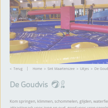
Brochure
Terug
Home
Sint Maartenszee
Uitjes
De Goud
De Goudvis
Kom springen, klimmen, schommelen, glijden, waterfie
attractiepark voor jong en oud, goed voor uren speelpl