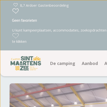
8,7 Ardoer Gastenbeoordeling
Geen favorieten
U kunt kampeerplaatsen, accommodaties, zoekopdrachten 
te klikken
De camping
Aanbod
A
Faciliteiten
Kampeerpl
Plattegrond
Accommoda
Fotoalbum
Beoordelingen