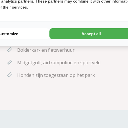
d analytics partners. These partners may combine it with other informat
 their services.
In 15 minuten loop je lekker het strand op
Customize
Accept all
Vanaf het park zo de duinen in!
Bolderkar- en fietsverhuur
Midgetgolf, airtrampoline en sportveld
Honden zijn toegestaan op het park