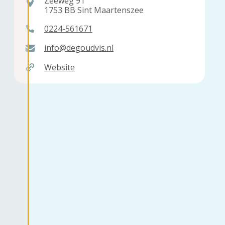
Zeeweg 91
1753 BB Sint Maartenszee
0224-561671
info@degoudvis.nl
Website