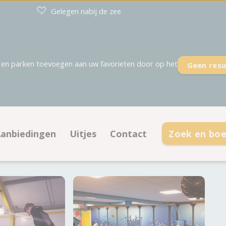
Gelegen nabij de zee
en parken toevoegen aan uw favorieten door op het
Geen resu
anbiedingen
Uitjes
Contact
Zoek en bo
aatsen
Aanbiedingen kampeerplaatsen
Contactinformatie
ties
Aanbiedingen accommodaties
Openingstijden
Veelgestelde vragen