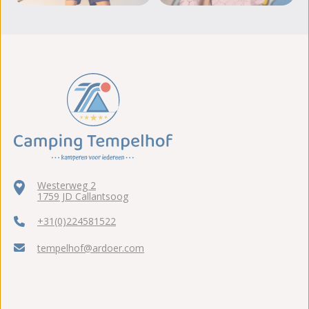
Meer foto's bekijken
Westerweg 2
1759 JD Callantsoog
+31(0)224581522
tempelhof@ardoer.com