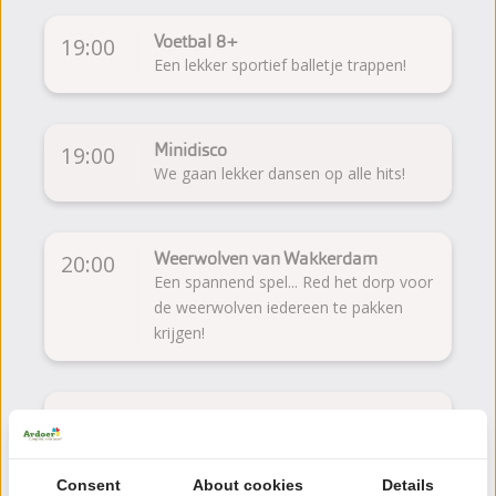
Voetbal 8+
19:00
Een lekker sportief balletje trappen!
Minidisco
19:00
We gaan lekker dansen op alle hits!
Weerwolven van Wakkerdam
20:00
Een spannend spel... Red het dorp voor
de weerwolven iedereen te pakken
krijgen!
Voetbaltoernooi 12+
20:15
Met al je vriendjes en vriendinnetjes
een wedstrijdje spelen!
Consent
About cookies
Details