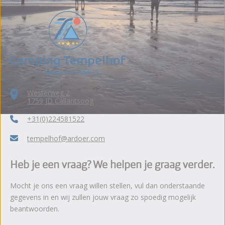
Westerweg 2
1759 JD Callantsoog
+31(0)224581522
tempelhof@ardoer.com
Heb je een vraag? We helpen je graag verder.
Mocht je ons een vraag willen stellen, vul dan onderstaande
gegevens in en wij zullen jouw vraag zo spoedig mogelijk
beantwoorden.