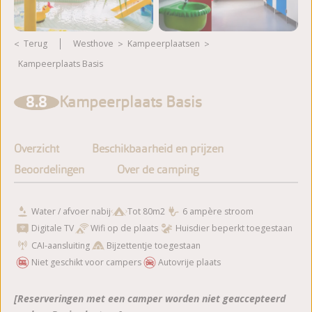
Terug
Westhove
kampeerplaatsen
Kampeerplaats Basis
Meer foto's bekijken
8.8
Kampeerplaats Basis
Overzicht
Beschikbaarheid en prijzen
Beoordelingen
Over de camping
Water / afvoer nabij
Tot 80m2
6 ampère stroom
Digitale TV
Wifi op de plaats
Huisdier beperkt toegestaan
CAI-aansluiting
Bijzettentje toegestaan
Niet geschikt voor campers
Autovrije plaats
[Reserveringen met een camper worden niet geaccepteerd