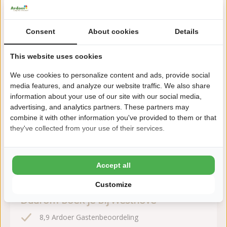
Over de camping
Consent
About cookies
Details
Ardoer Camping Westhove ligt in Aagtekerke bij Domburg, op
korte afstand van zee en strand. Een luxe familiecamping met
This website uses cookies
uitgebreide faciliteiten.
We use cookies to personalize content and ads, provide social
Lees meer
media features, and analyze our website traffic. We also share
information about your use of our site with our social media,
advertising, and analytics partners. These partners may
combine it with other information you've provided to them or that
they've collected from your use of their services.
Zeker boeken!
Na het boeken heb je nog 24 uur bedenktijd om
Accept all
kosteloos te wijzigen of te annuleren.
Customize
Daarom boek je bij Westhove
8,9 Ardoer Gastenbeoordeling