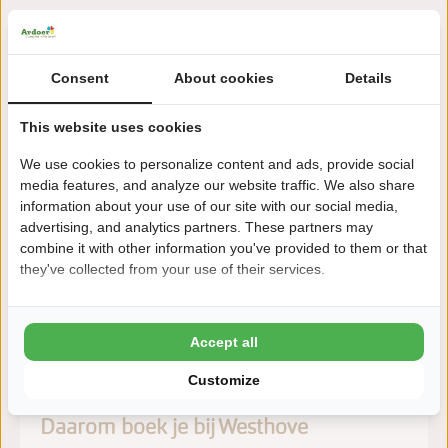
Over de camping
Consent
About cookies
Details
Ardoer Camping Westhove ligt in Aagtekerke bij Domburg, op
This website uses cookies
korte afstand van zee en strand. Een luxe familiecamping met
uitgebreide faciliteiten.
We use cookies to personalize content and ads, provide social
media features, and analyze our website traffic. We also share
Lees meer
information about your use of our site with our social media,
advertising, and analytics partners. These partners may
combine it with other information you've provided to them or that
they've collected from your use of their services.
Zeker boeken!
Na het boeken heb je nog 24 uur bedenktijd om
Accept all
kosteloos te wijzigen of te annuleren.
Customize
Daarom boek je bij Westhove