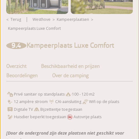
Terug
Westhove
kampeerplaatsen
Kampeerplaats Luxe Comfort
Meer foto's bekijken
9.4
Kampeerplaats Luxe Comfort
Overzicht
Beschikbaarheid en prijzen
Beoordelingen
Over de camping
Privé sanitair op standplaats
100 - 120 m2
12 ampère stroom
CAI-aansluiting
Wifi op de plaats
Digitale TV
Bijzettentje toegestaan
Huisdier beperkt toegestaan
Autovrije plaats
[Door de ondergrond zijn deze plaatsen niet geschikt voor