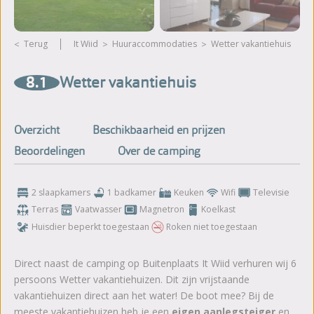
Terug
It Wiid
huuraccommodaties
Wetter vakantiehuis
Meer foto's bekijken
8.1
Wetter vakantiehuis
Overzicht
Beschikbaarheid en prijzen
Beoordelingen
Over de camping
2 slaapkamers
1 badkamer
Keuken
Wifi
Televisie
Terras
Vaatwasser
Magnetron
Koelkast
Huisdier beperkt toegestaan
Roken niet toegestaan
Direct naast de camping op Buitenplaats It Wiid verhuren wij 6
persoons Wetter vakantiehuizen. Dit zijn vrijstaande
vakantiehuizen direct aan het water! De boot mee? Bij de
meeste vakantiehuizen heb je een
eigen aanlegsteiger
en