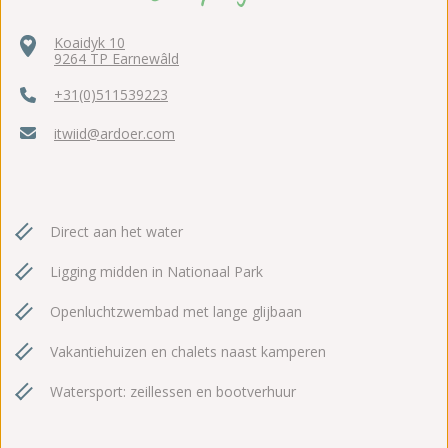
Koaidyk 10
9264 TP Earnewâld
+31(0)511539223
itwiid@ardoer.com
Direct aan het water
Ligging midden in Nationaal Park
Openluchtzwembad met lange glijbaan
Vakantiehuizen en chalets naast kamperen
Watersport: zeillessen en bootverhuur