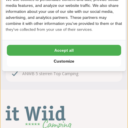
Zeker boeken!
media features, and analyze our website traffic. We also share
information about your use of our site with our social media,
Na het boeken heb je nog 24 uur bedenktijd om
advertising, and analytics partners. These partners may
kosteloos te wijzigen of te annuleren.
combine it with other information you've provided to them or that
they've collected from your use of their services.
Daarom boek je bij It Wiid
8,6 Ardoer Gastenbeoordeling
Accept all
24 uur bedenktijd
Customize
Kinderen tot 2 jaar gratis
ANWB 5 sterren Top Camping