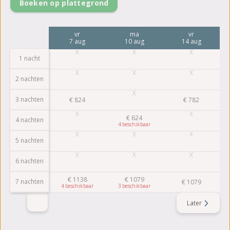
Boeken op plattegrond
vr
ma
vr
7 aug
10 aug
14 aug
1 nacht
2 nachten
3 nachten
€
824
€
782
€
624
4 nachten
4
5 nachten
6 nachten
€
1138
€
1079
7 nachten
€
1079
4
3
Later