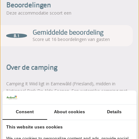
Beoordelingen
Deze accommodatie scoort een
Gemiddelde beoordeling
8.1
Score uit 16 beoordelingen van gasten
Over de camping
Camping It Wiid ligt in Earnewâld (Friesland), midden in
Nationaal Park De Alde Feanen. Een waterrijke camping met
watersportmogelijkheden.
Lees meer
Consent
About cookies
Details
This website uses cookies
We use cookies to personalize content and ads, provide social