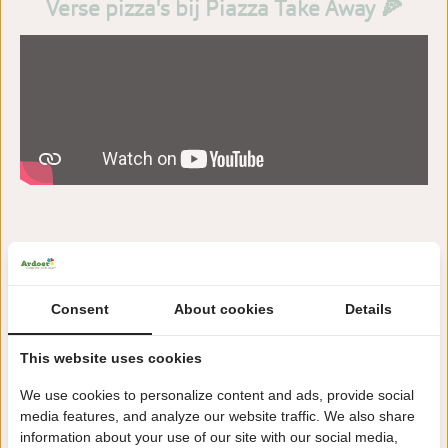
Verse pizza's bij Piazza Take Away 🍕
Bekijk ook:
Consent
About cookies
Details
Faciliteiten
Kampeerplaatsen
This website uses cookies
Accommodaties
We use cookies to personalize content and ads, provide social
media features, and analyze our website traffic. We also share
information about your use of our site with our social media,