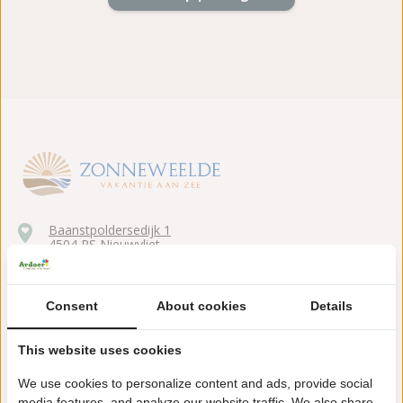
Baanstpoldersedijk 1
4504 PS Nieuwvliet
+31(0)117371910
Consent
About cookies
Details
zonneweelde@ardoer.com
This website uses cookies
We use cookies to personalize content and ads, provide social
media features, and analyze our website traffic. We also share