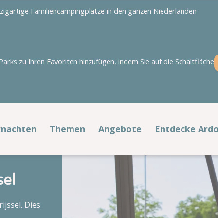
nzigartige Familiencampingplätze in den ganzen Niederlanden
rks zu Ihren Favoriten hinzufügen, indem Sie auf die Schaltfläche
Overijssel
Zeeland
't Akkertien
Duinoord
Holterberg
Ginsterveld
rnachten
Themen
Angebote
Entdecke Ard
Kaps
Julianahoeve
ernachten bei
Beliebte Themen
Günstig in den
doer
Urlaub
Noestelerberg
De Meerpaal
sel
Rheezerwold
De Meulinge
Frühling
Campingplätz
De Paardekreek
llplätze
Alle Angebote
ijssel. Dies
Scheldeoord