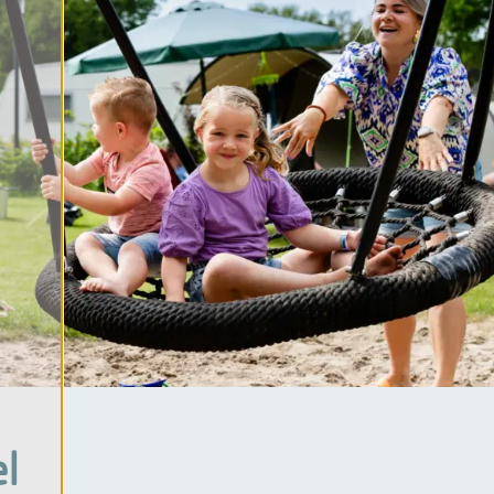
e im Wald
e am Wasser
e mit Schwimmbad
 mit Animation
Alle Themen
l