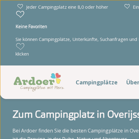
Jeder Campingplatz eine 8,0 oder höher
Ei
Keine Favoriten
Sie können Campingplätze, Unterkünfte, Suchanfragen und Pa
Drenthe
Limburg
klicken
Diana Heide
't Geuldal
Torentjeshoek
De Heldense Bossen
Campingplätze
Übe
Üb
Friesland
Noord-Brabant
Ar
Zum Campingplatz in Overijs
Cnossen Leekstermeer
De Ullingse Bergen
De Kuilart
Ste
Noord-Holland
Bei Ardoer finden Sie die besten Campingplätze in Over
It Wiid