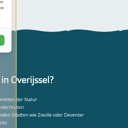
on
ion
n Overijssel?
mitten der Natur
nderrouten
enden Städten wie Zwolle oder Deventer
ziel