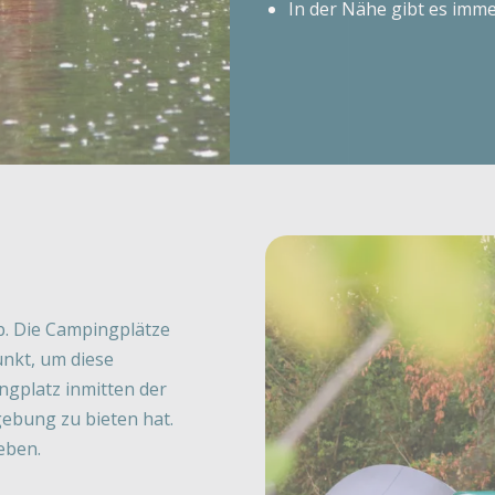
In der Nähe gibt es im
b. Die Campingplätze
unkt, um diese
ngplatz inmitten der
gebung zu bieten hat.
eben.