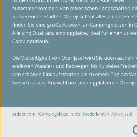
ist die Provinz, in der Ruhe, Natur und Abenteuer
't Noorder Sandt
zusammenkommen. Von malerischen Landschaften bi
Gl
Gelderland
pulsierenden Städten: Overijssel hat alles zu bieten. B
Sint Maartenszee
finden Sie eine große Auswahl an Campingplätzen in Ov
Haeghehorst
Tempelhof
Mi
Alle sind Qualitätscampingplätze, ideal für einen unve
De Jutberg
Campingurlaub.
Zandhegge
Be
Die Vielseitigkeit von Overijssel wird Sie überraschen.
All
endlosen Wander- und Radwegen bis zu vielen Freizei
anz
von schönen Einkaufsstätten bis zu einem Tag am Wa
Sie sich unsere Auswahl an Campingplätzen in Overijss
Ardoer.com
Campingplätze in den Niederlanden
Overijssel