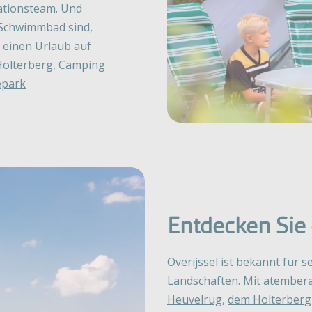
ationsteam. Und
 Schwimmbad sind,
e einen Urlaub auf
Holterberg
,
Camping
epark
Entdecken Sie
Overijssel ist bekannt für 
Landschaften. Mit atembe
Heuvelrug
,
dem Holterberg