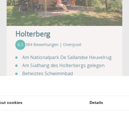
Holterberg
8,5
384 Bewertungen | Overijssel
Am Nationalpark De Sallandse Heuvelrug
Am Südhang des Holterbergs gelegen
Beheiztes Schwimmbad
Kleiner Tierpark
Gemütliches Restaurant
out cookies
Details
Angebote ansehen