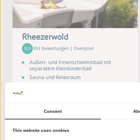
Rheezerwold
8,9
393 Bewertungen | Overijssel
Außen- und Innenschwimmbad mit
separatem Kleinkinderbad
Sauna und Relaxraum
Einzigartige interaktive Sportplaza
WLAN-Internetzugang inklusive
Umfangreiches Animationsprogramm
Consent
Ab
Angebote ansehen
This website uses cookies