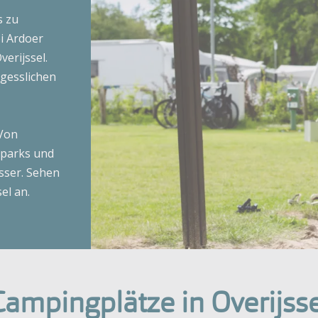
Sommer
Campingplätz
s zu
Westhove
amping
Last-Minute
ei Ardoer
De Zeeuwse Kust
Herbst
Campingplätz
erijssel.
etunterkünfte
Zonneweelde
rgesslichen
Zwinhoeve
Winter
Campingplätz
sondere Mietunterkünfte
 Von
e Übernachtungsarten
tparks und
Campingplätze
eigen
sser. Sehen
el an.
Campingplätze in Overijsse