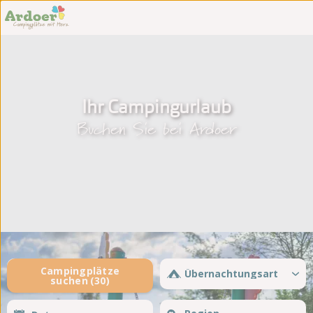
Sint Maartenszee
't Akkertien
Zeeland
Tempelhof
Holterberg
Duinoord
Kaps
Ginsterveld
Noestelerberg
Julianahoeve
Ihr Campingurlaub
Rheezerwold
De Meerpaal
Buchen Sie bei Ardoer
De Meulinge
De Paardekreek
Scheldeoord
Westhove
De Zeeuwse Kust
30
Zonneweelde
Zwinhoeve