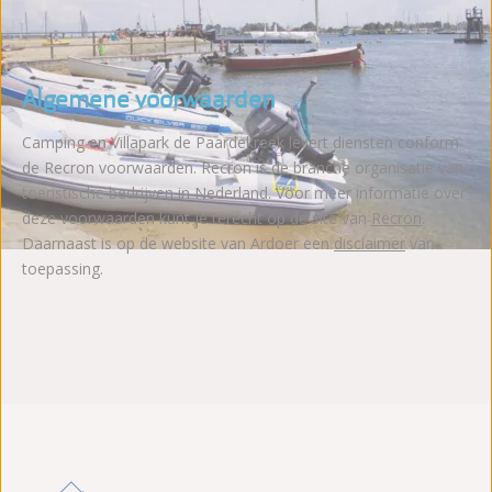
Algemene voorwaarden
Camping en Villapark de Paardekreek levert diensten conform
de Recron voorwaarden. Recron is de branche organisatie van
toeristische bedrijven in Nederland. Voor meer informatie over
deze voorwaarden kunt je terecht op de site van
Recron
.
Daarnaast is op de website van Ardoer een
disclaimer
van
toepassing.