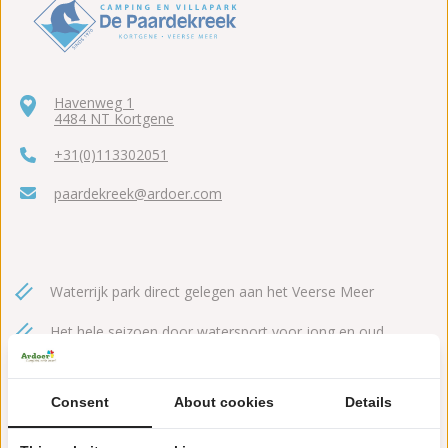
Havenweg 1
4484 NT Kortgene
+31(0)113302051
paardekreek@ardoer.com
Waterrijk park direct gelegen aan het Veerse Meer
Het hele seizoen door watersport voor jong en oud
Overdekt waterspeelparadijs met stoere glijbaan
Consent
About cookies
Details
Animatieteam gedurende de feestdagen en
schoolvakanties