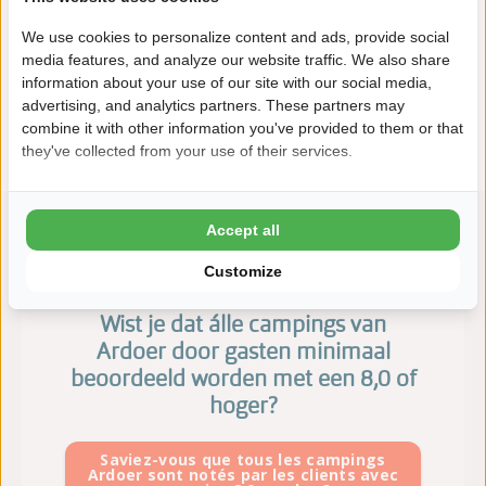
We use cookies to personalize content and ads, provide social
Questions fréquemment posées
media features, and analyze our website traffic. We also share
conditions générales
information about your use of our site with our social media,
advertising, and analytics partners. These partners may
politique de confidentialité
combine it with other information you've provided to them or that
they've collected from your use of their services.
Accept all
Customize
Wist je dat álle campings van
Ardoer door gasten minimaal
beoordeeld worden met een 8,0 of
hoger?
Saviez-vous que tous les campings
Ardoer sont notés par les clients avec