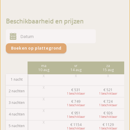
Beschikbaarheid en prijzen
Boeken op plattegrond
vr
ma
vr
za
7 aug
10 aug
14 aug
15 aug
1 nacht
€
531
€
521
2 nachten
1
1
€
749
€
724
3 nachten
1
1
€
951
€
926
4 nachten
1
1
€
1154
€
1129
5 nachten
1
1