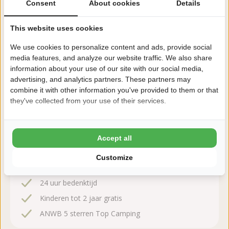
midden op de Veluwe. Rust en natuur gecombineerd met veel
Consent
About cookies
Details
faciliteiten.
This website uses cookies
Lees meer
We use cookies to personalize content and ads, provide social
media features, and analyze our website traffic. We also share
information about your use of our site with our social media,
advertising, and analytics partners. These partners may
Zeker boeken!
combine it with other information you've provided to them or that
they've collected from your use of their services.
Na het boeken heb je nog 24 uur bedenktijd om
kosteloos te wijzigen of te annuleren.
Accept all
Daarom boek je bij Haeghehorst
Customize
8,4 Ardoer Gastenbeoordeling
24 uur bedenktijd
Kinderen tot 2 jaar gratis
ANWB 5 sterren Top Camping