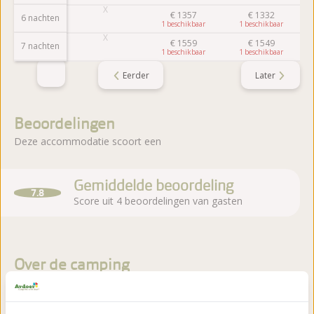
€
1357
€
1332
6 nachten
1
1
€
1559
€
1549
7 nachten
1
1
Eerder
Later
Beoordelingen
Deze accommodatie scoort een
Gemiddelde beoordeling
7.8
Score uit 4 beoordelingen van gasten
Over de camping
Camping & Bungalowpark De Haeghehorst ligt in Ermelo,