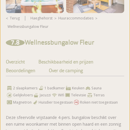
Terug
Haeghehorst
huuraccommodaties
Wellnessbungalow Fleur
Meer foto's bekijken
7.8
Wellnessbungalow Fleur
Overzicht
Beschikbaarheid en prijzen
Beoordelingen
Over de camping
2 slaapkamers
1 badkamer
Keuken
Sauna
Gelijkvloers
Jacuzzi
Wifi
Televisie
Terras
Magnetron
Huisdier toegestaan
Roken niet toegestaan
Deze sfeervolle vrijstaande 4-pers. bungalow beschikt over
een ruime woonkamer met binnen open haard en een zonnig