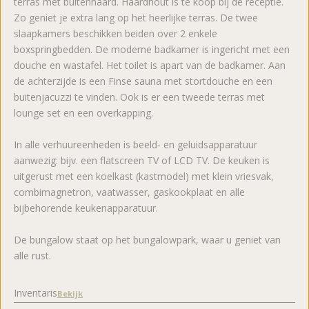
terras met buitenhaard. Haardhout is te koop bij de receptie.
Zo geniet je extra lang op het heerlijke terras. De twee
slaapkamers beschikken beiden over 2 enkele
boxspringbedden. De moderne badkamer is ingericht met een
douche en wastafel. Het toilet is apart van de badkamer. Aan
de achterzijde is een Finse sauna met stortdouche en een
buitenjacuzzi te vinden. Ook is er een tweede terras met
lounge set en een overkapping.
In alle verhuureenheden is beeld- en geluidsapparatuur
aanwezig: bijv. een flatscreen TV of LCD TV. De keuken is
uitgerust met een koelkast (kastmodel) met klein vriesvak,
combimagnetron, vaatwasser, gaskookplaat en alle
bijbehorende keukenapparatuur.
De bungalow staat op het bungalowpark, waar u geniet van
alle rust.
Inventaris
Bekijk