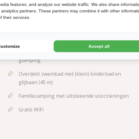
edia features, and analyze our website traffic. We also share informati
d analytics partners. These partners may combine it with other informat
 their services.
5 sterren ANWB Top Camping 2025
Customize
Accept all
Van rustieke tent tot luxe wellnessbungalow en
glamping
Overdekt zwembad met (klein) kinderbad en
glijbaan (45 m)
Familiecamping met uitstekende voorzieningen
Gratis WiFi