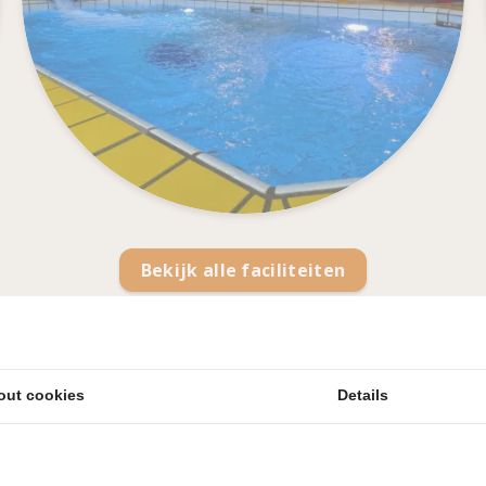
Bekijk alle faciliteiten
out cookies
Details
iliteiten van De Haeghehorst