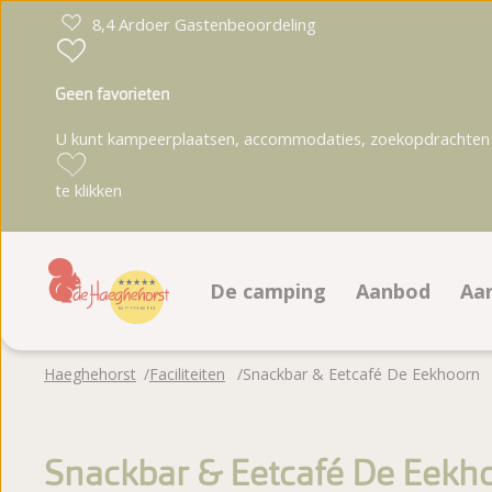
8,4 Ardoer Gastenbeoordeling
Geen favorieten
U kunt kampeerplaatsen, accommodaties, zoekopdrachten 
te klikken
De camping
Aanbod
Aa
Faciliteiten
Kampeerplaa
A
Haeghehorst
Faciliteiten
Snackbar & Eetcafé De Eekhoorn
Animatieprogramma
Accommodati
A
Plattegrond
Boeken op pl
Snackbar & Eetcafé De Eekh
Fotoalbum
Te koop