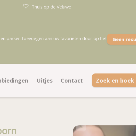
Thuis op de Veluwe
en parken toevoegen aan uw favorieten door op het
Geen resu
nbiedingen
Uitjes
Contact
Zoek en boek
tsen
anbiedingen kampeerplaatsen
Contactinformatie
es
anbiedingen accommodaties
Veelgestelde vragen
attegrond
oorn