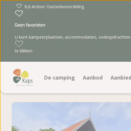
8,6 Ardoer Gastenbeoordeling
Geen favorieten
U kunt kampeerplaatsen, accommodaties, zoekopdrachten 
te klikken
De camping
Aanbod
Aanbie
Faciliteiten
Kampeerplaatsen
Aanbie
Animatieprogramma
Accommodaties
Aanbie
Plattegrond
Boeken op platteg
ACSI V
Fotoalbum