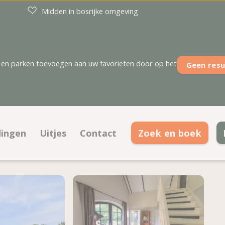
Midden in bosrijke omgeving
en parken toevoegen aan uw favorieten door op het
Geen resu
dingen
Uitjes
Contact
Zoek en boek
dingen kampeerplaatsen
Contactinformatie
dingen accommodaties
Openingstijden
rond
oordeel
Veelgestelde vragen