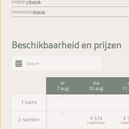
Indeling
Bekijk
Inventaris
Bekijk
Beschikbaarheid en prijzen
vr
ma
7 aug
10 aug
11
1 nacht
€
574
€
2 nachten
2
2