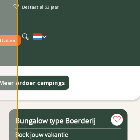
Bestaat al 53 jaar
Deutsch
English
ltaten
Meer Ardoer campings
Bungalow type Boerderij
Boek jouw vakantie