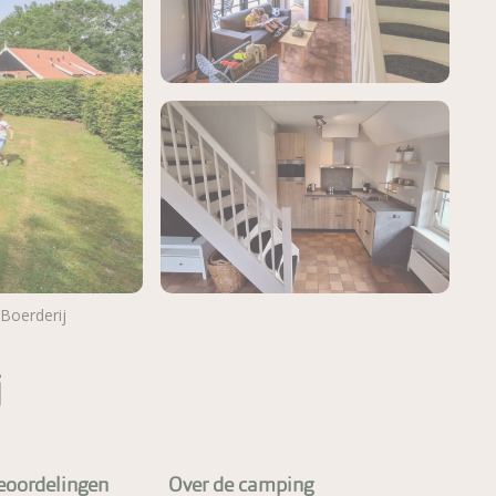
 Boerderij
Meer foto's bekijken
j
eoordelingen
Over de camping