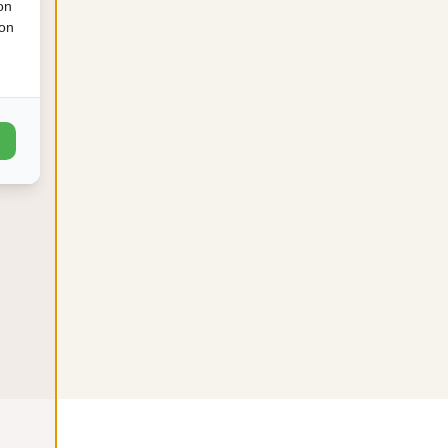
on
ion