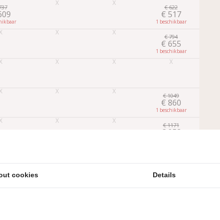
737
€
622
609
€
517
1
2
€
794
€
655
1
2
€
1049
€
860
1
2
€
1171
€
958
1
1
Later
Boeken
out cookies
Details