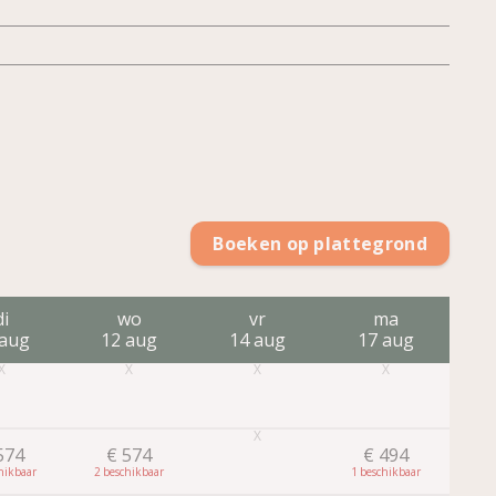
Boeken op plattegrond
di
wo
vr
ma
 aug
12 aug
14 aug
17 aug
1
574
€
574
€
494
2
1
2