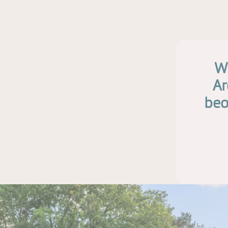
Wi
Ar
beo