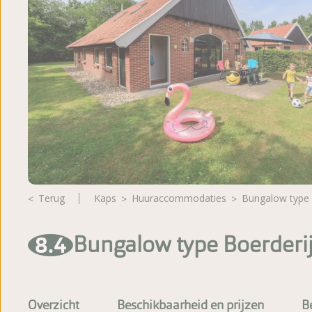
Beoordelingen
Brochure
Terug
Kaps
huuraccommodaties
Bungalow type
8.4
Bungalow type Boerderi
Overzicht
Beschikbaarheid en prijzen
B