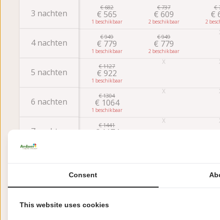
€
682
€
737
€
3 nachten
€
565
€
609
€
1
2
2
€
949
€
949
4 nachten
€
779
€
779
1
2
€
1127
5 nachten
€
922
1
€
1304
6 nachten
€
1064
1
€
1441
7 nachten
€
1174
1
Consent
Ab
Beoordelingen
This website uses cookies
Deze accommodatie scoort een