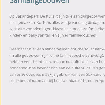
Sanitairgebouwen
Fotoalbum
Beoordelingen
Op Vakantiepark De Kuilart zijn drie sanitairgebouwen
alle gemakken. Kortom, alles wat je vandaag de dag 
Brochure
sanitaire voorzieningen. Naast de standaard faciliteite
Nieuws
kinder- en baby sanitair en zijn er familiedouches.
Daarnaast is er een mindervaliden douche/toilet aanw
(in alle gebouwen zijn ruime familiedouche aanwezig)
hebben een chemisch toilet aan de buitenzijde van h
hondendouche bevindt zich aan de buitenzijde van ge
van onze douches maak je gebruik van een SEP-card, d
bij de betaalautomaat bij het zwembad of bij de recept