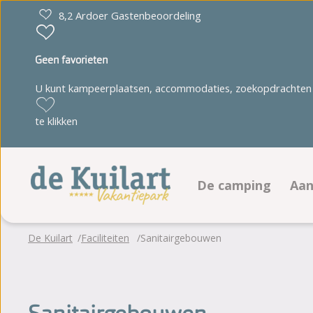
8,2 Ardoer Gastenbeoordeling
Geen favorieten
U kunt kampeerplaatsen, accommodaties, zoekopdrachten 
te klikken
De camping
Aa
Faciliteiten
K
De Kuilart
Faciliteiten
Sanitairgebouwen
Zeillessen
A
Sport- en spelpro
Plattegrond