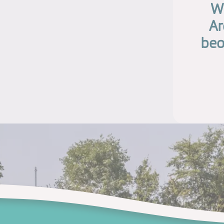
Wi
Ar
beo