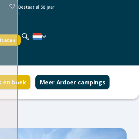
Bestaat al 58 jaar
Deutsch
English
ltaten
k en boek
Meer Ardoer campings
en