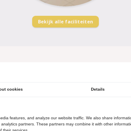
Bekijk alle faciliteiten
rblijf compleet maken en je 
ken voorzien"
out cookies
Details
edia features, and analyze our website traffic. We also share informati
d analytics partners. These partners may combine it with other informat
Vakantie aan het water
 their services.