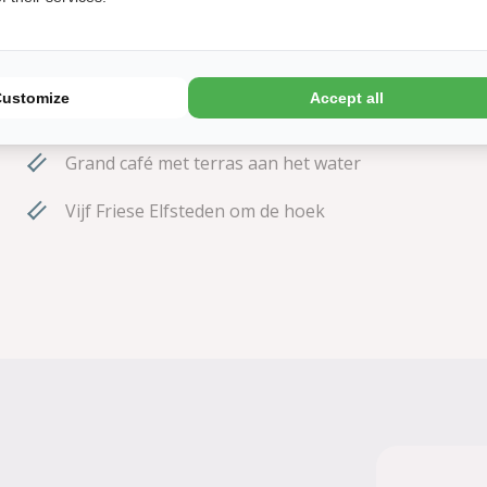
Zeilen, surfen en varen
Zwembad met nieuwe glijbanen en
Customize
Accept all
binnenspeeltuin
Grand café met terras aan het water
Vijf Friese Elfsteden om de hoek