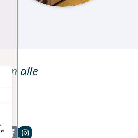
van alle
on
ion