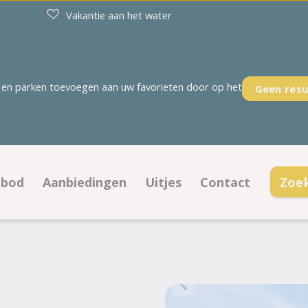
Vakantie aan het water
en parken toevoegen aan uw favorieten door op het
Geen resu
nbod
Aanbiedingen
Uitjes
Contact
Zoe
ampeerplaatsen
Aanbiedingen kampeerplaatsen
Contactinformatie
ccommodaties
Aanbiedingen accommodaties
Openingstijden
gramma
Veelgestelde vrag
Parkregels