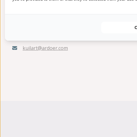
De Kuilart 1
8723 CG Koudum
+31(0)514522221
kuilart@ardoer.com