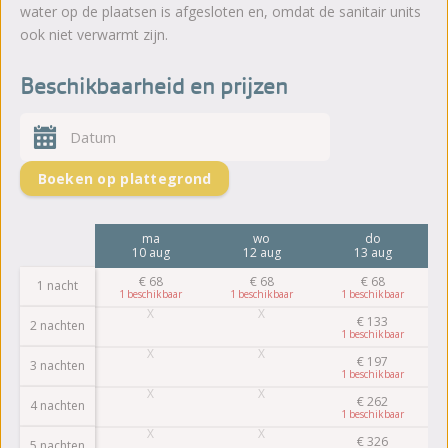
water op de plaatsen is afgesloten en, omdat de sanitair units
ook niet verwarmt zijn.
Beschikbaarheid en prijzen
Boeken op plattegrond
ma
wo
do
10 aug
12 aug
13 aug
€
68
€
68
€
68
1 nacht
1
1
1
€
133
2 nachten
1
€
197
3 nachten
1
€
262
4 nachten
1
€
326
5 nachten