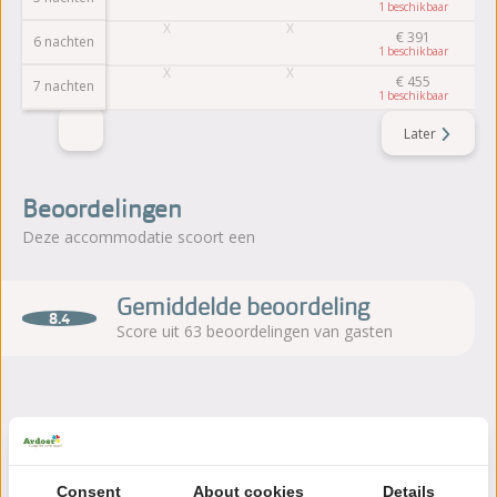
1
€
391
6 nachten
1
€
455
7 nachten
1
Later
Beoordelingen
Deze accommodatie scoort een
Gemiddelde beoordeling
8.4
Score uit 63 beoordelingen van gasten
Over de camping
Camping De Kuilart in Koudum is een luxe vijfsterrencamping
Consent
About cookies
Details