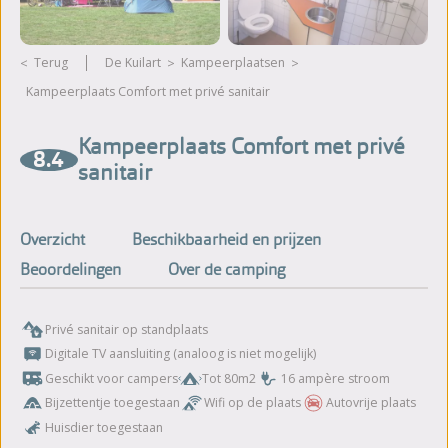
Terug
De Kuilart
kampeerplaatsen
Kampeerplaats Comfort met privé sanitair
Meer foto's bekijken
Kampeerplaats Comfort met privé
8.4
sanitair
Overzicht
Beschikbaarheid en prijzen
Beoordelingen
Over de camping
Privé sanitair op standplaats
Digitale TV aansluiting (analoog is niet mogelijk)
Geschikt voor campers
Tot 80m2
16 ampère stroom
Bijzettentje toegestaan
Wifi op de plaats
Autovrije plaats
Huisdier toegestaan