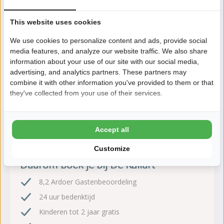
direct aan het meer De Fluessen. Je verblijft midden in het
waterrijke Friese landschap, met volop mogelijkheden voor
This website uses cookies
watersport, natuur en comfort.
We use cookies to personalize content and ads, provide social
Lees meer
media features, and analyze our website traffic. We also share
information about your use of our site with our social media,
advertising, and analytics partners. These partners may
combine it with other information you've provided to them or that
they've collected from your use of their services.
Zeker boeken!
Na het boeken heb je nog 24 uur bedenktijd om
Accept all
kosteloos te wijzigen of te annuleren.
Customize
Daarom boek je bij De Kuilart
8,2 Ardoer Gastenbeoordeling
24 uur bedenktijd
Kinderen tot 2 jaar gratis