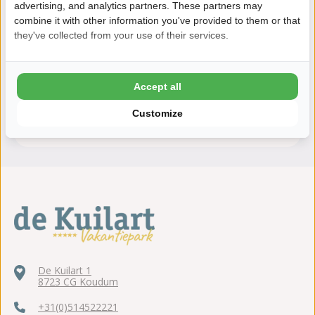
advertising, and analytics partners. These partners may
combine it with other information you've provided to them or that
they've collected from your use of their services.
Daarom boek je bij De Kuilart
8,2 Ardoer Gastenbeoordeling
24 uur bedenktijd
Accept all
Kinderen tot 2 jaar gratis
Customize
ANWB 5 sterren Top Camping
De Kuilart 1
8723 CG Koudum
+31(0)514522221