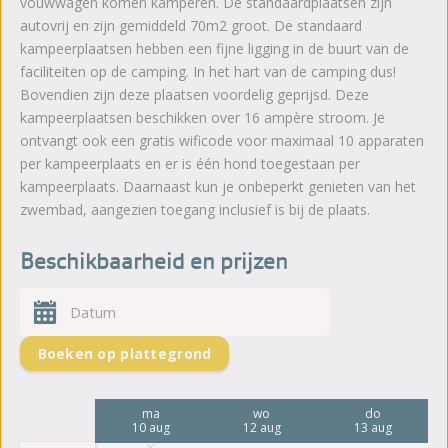
vouwwagen komen kamperen. De standaardplaatsen zijn
autovrij en zijn gemiddeld 70m2 groot. De standaard
kampeerplaatsen hebben een fijne ligging in de buurt van de
faciliteiten op de camping. In het hart van de camping dus!
Bovendien zijn deze plaatsen voordelig geprijsd. Deze
kampeerplaatsen beschikken over 16 ampère stroom. Je
ontvangt ook een gratis wificode voor maximaal 10 apparaten
per kampeerplaats en er is één hond toegestaan per
kampeerplaats. Daarnaast kun je onbeperkt genieten van het
zwembad, aangezien toegang inclusief is bij de plaats.
Beschikbaarheid en prijzen
Boeken op plattegrond
vr
ma
wo
do
7 aug
10 aug
12 aug
13 aug