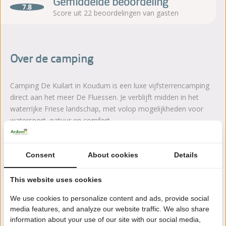
Gemiddelde beoordeling
7.8
Score uit 22 beoordelingen van gasten
Over de camping
Camping De Kuilart in Koudum is een luxe vijfsterrencamping
direct aan het meer De Fluessen. Je verblijft midden in het
waterrijke Friese landschap, met volop mogelijkheden voor
watersport, natuur en comfort.
Lees meer
Consent
About cookies
Details
This website uses cookies
Zeker boeken!
We use cookies to personalize content and ads, provide social
media features, and analyze our website traffic. We also share
Na het boeken heb je nog 24 uur bedenktijd om
information about your use of our site with our social media,
kosteloos te wijzigen of te annuleren.