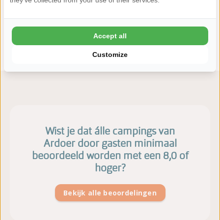
they've collected from your use of their services.
Algemene voorwaarden
Privacy Policy
Accept all
Vacatures
Customize
Wist je dat álle campings van
Ardoer door gasten minimaal
beoordeeld worden met een 8,0 of
hoger?
Bekijk alle beoordelingen