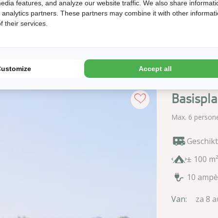
edia features, and analyze our website traffic. We also share informati
Tot:
di
d analytics partners. These partners may combine it with other informat
7
11
 their services.
aug
Customize
Accept all
Basispla
Max. 6 person
Geschik
± 100 m
10 ampè
Van:
za 8 