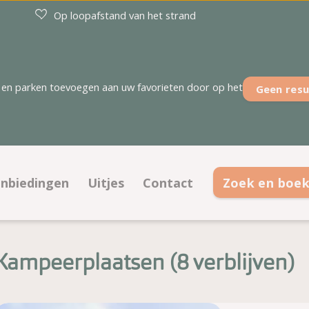
Op loopafstand van het strand
en parken toevoegen aan uw favorieten door op het
Geen resu
nbiedingen
Uitjes
Contact
Zoek en boe
tsen
Aanbiedingen kampeerplaatsen
Contactinformatie
ies
Aanbiedingen accommodaties
Veelgestelde vragen
Kampeerplaatsen (
verblijven
)
Ontmoet het team