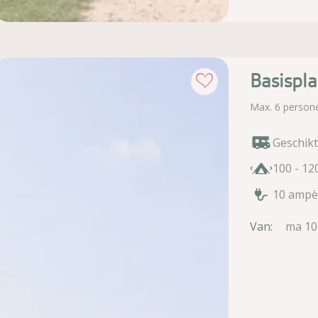
Basispla
Max. 6 person
Geschik
100 - 12
10 ampè
Van:
ma 10