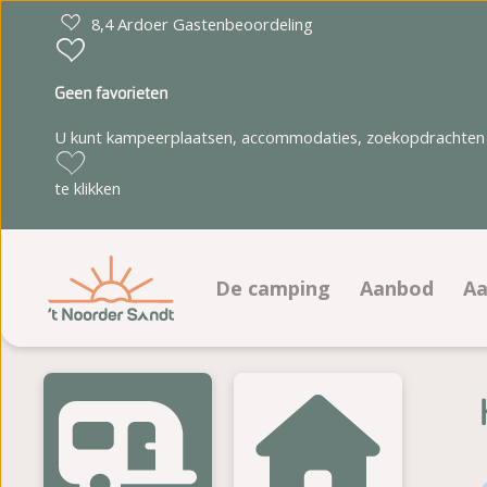
8,4 Ardoer Gastenbeoordeling
Geen favorieten
U kunt kampeerplaatsen, accommodaties, zoekopdrachten 
te klikken
De camping
Aanbod
Aa
Faciliteiten
Kampeerplaa
Animatieprogramma
Accommodat
Plattegrond
Fotoalbum