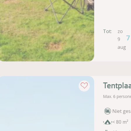
Tot:
zo
7
9
aug
Tentplaa
Max. 6 person
Niet ges
< 80 m²