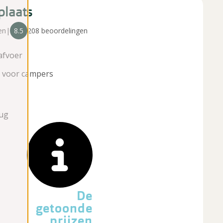
plaats
en
|
8.5
208 beoordelingen
afvoer
t voor campers
²
aug
De
getoonde
prijzen