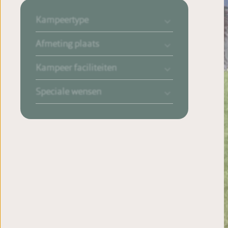
Kampeertype
Afmeting plaats
Kampeer faciliteiten
Speciale wensen