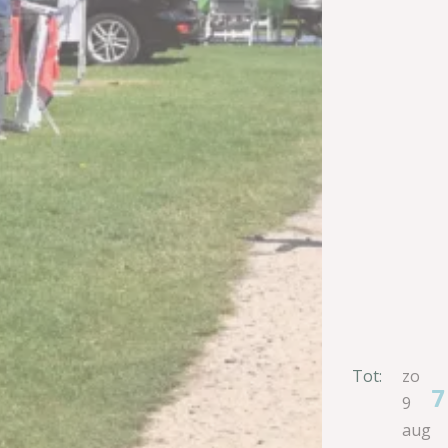
Tot:
zo
7
9
aug