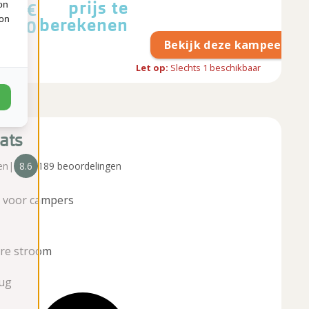
prijs te
on
€
ion
berekenen
2,00
Bekijk deze kampeerpla
Let op:
Slechts
1
beschikbaar
ats
en
|
8.6
189 beoordelingen
t voor campers
²
re stroom
aug