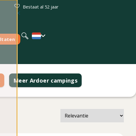
Bestaat al 52 jaar
Deutsch
English
ltaten
k
Meer Ardoer campings