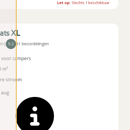
Let op:
Slechts
1
beschikbaar
ats XL
en
|
9.2
31 beoordelingen
t voor campers
0 m²
re stroom
 aug