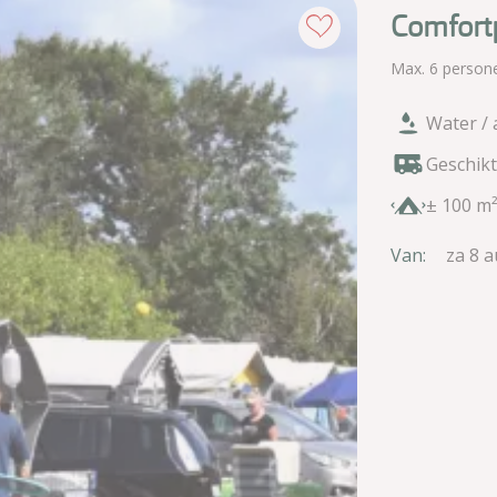
Comfort
Max. 6 person
Water / 
Geschik
± 100 m
Van:
za 8 