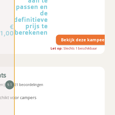
aan te
passen en
de
definitieve
prijs te
€
berekenen
1,00
Bekijk deze kampeerpla
Let op:
Slechts
1
beschikbaar
ts
en
|
9.1
21 beoordelingen
chikt voor campers