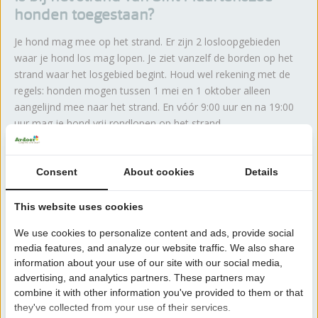
honden toegestaan?
Je hond mag mee op het strand. Er zijn 2 losloopgebieden
waar je hond los mag lopen. Je ziet vanzelf de borden op het
strand waar het losgebied begint. Houd wel rekening met de
regels: honden mogen tussen 1 mei en 1 oktober alleen
aangelijnd mee naar het strand. En vóór 9:00 uur en na 19:00
uur mag je hond vrij rondlopen op het strand.
Tip:
verblijf je op Camping Sint Maartenszee? Spoel dan je
Consent
About cookies
Details
hond af bij de
hondendouche
.
This website uses cookies
Kun je bij het strand van Sint
We use cookies to personalize content and ads, provide social
Maartenszee parkeren?
media features, and analyze our website traffic. We also share
information about your use of our site with our social media,
Je kunt
gratis parkeren
aan het strand. Ook zijn er genoeg
advertising, and analytics partners. These partners may
parkeerplaatsen voor mindervaliden bij het strand van Sint
combine it with other information you've provided to them or that
Maartenszee.
they've collected from your use of their services.