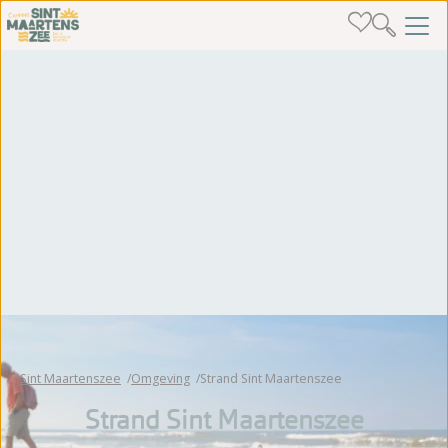
Sint Maartenszee
Omgeving
Strand Sint Maartenszee
Strand Sint Maartenszee