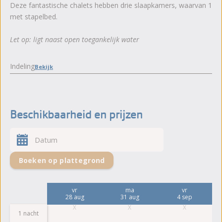
Deze fantastische chalets hebben drie slaapkamers, waarvan 1
met stapelbed.
Let op: ligt naast open toegankelijk water
Indeling
Bekijk
Beschikbaarheid en prijzen
Boeken op plattegrond
ma
vr
ma
vr
24 aug
28 aug
31 aug
4 sep
1 nacht