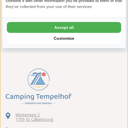
Daarom boek je bij Tempelhof
combine it with other information you've provided to them or that
they've collected from your use of their services.
8,4 Ardoer Gastenbeoordeling
24 uur bedenktijd
Kinderen tot 2 jaar gratis
Accept all
ANWB 5 sterren Top camping
Customize
Westerweg 2
1759 JD Callantsoog