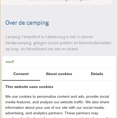
Over de camping
Camping Tempelhof in Callantsoog is een 5-sterren
familiecamping, gelegen tussen polders en bloembollenvelden
op loop- en fietsafstand van zee en strand.
Lees meer
Consent
About cookies
Details
Zeker boeken!
This website uses cookies
Na het boeken heb je nog 24 uur bedenktijd om
We use cookies to personalize content and ads, provide social
kosteloos te wijzigen of te annuleren.
media features, and analyze our website traffic. We also share
information about your use of our site with our social media,
advertising, and analytics partners. These partners may