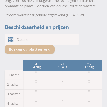
ongeveer 100 m2 zijn uitgerust met een eigen sanitair unit
op/naast de plaats, voorzien van douche, toilet en wastafel.
Stroom wordt naar gebruik afgerekend (€ 0,40/KWH)
Beschikbaarheid en prijzen
Boeken op plattegrond
ma
vr
za
ma
10 aug
14 aug
15 aug
17 aug
1 nacht
2 nachten
3 nachten
4 nachten