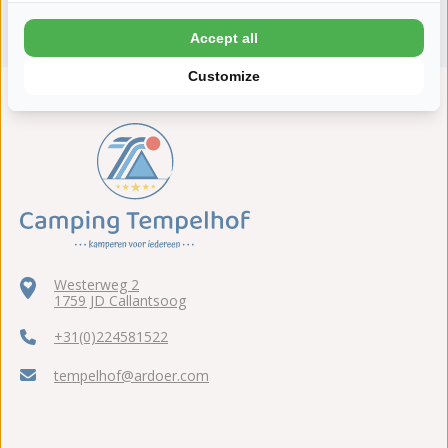
ANWB 5 sterren Top camping
Accept all
Customize
Westerweg 2
1759 JD Callantsoog
+31(0)224581522
tempelhof@ardoer.com