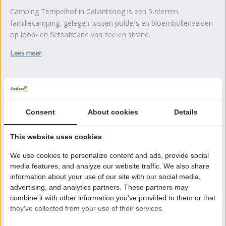
Camping Tempelhof in Callantsoog is een 5-sterren
familiecamping, gelegen tussen polders en bloembollenvelden
op loop- en fietsafstand van zee en strand.
Lees meer
Zeker boeken!
Consent
About cookies
Details
Na het boeken heb je nog 24 uur bedenktijd om
kosteloos te wijzigen of te annuleren.
This website uses cookies
We use cookies to personalize content and ads, provide social
Daarom boek je bij Tempelhof
media features, and analyze our website traffic. We also share
information about your use of our site with our social media,
8,4 Ardoer Gastenbeoordeling
advertising, and analytics partners. These partners may
combine it with other information you've provided to them or that
24 uur bedenktijd
they've collected from your use of their services.
Kinderen tot 2 jaar gratis