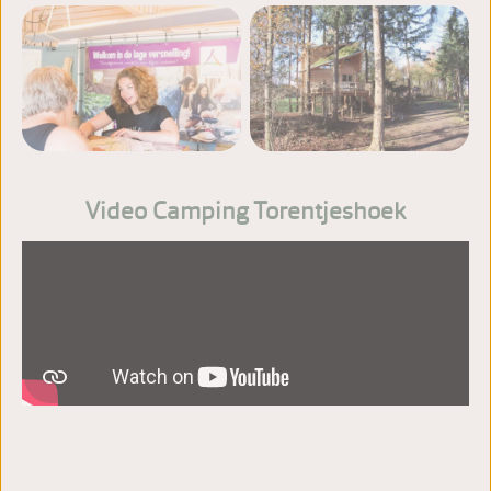
Meer foto's bekijken
Video Camping Torentjeshoek