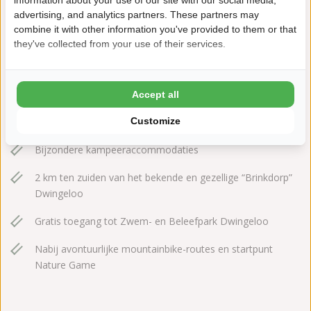
7991 SE Dwingeloo
advertising, and analytics partners. These partners may
+31(0)521591706
combine it with other information you've provided to them or that
they've collected from your use of their services.
torentjeshoek@ardoer.com
Accept all
Customize
In Nationaal Park Dwingelderveld
Bijzondere kampeeraccommodaties
2 km ten zuiden van het bekende en gezellige “Brinkdorp”
Dwingeloo
Gratis toegang tot Zwem- en Beleefpark Dwingeloo
Nabij avontuurlijke mountainbike-routes en startpunt
Nature Game