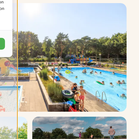
on
ion