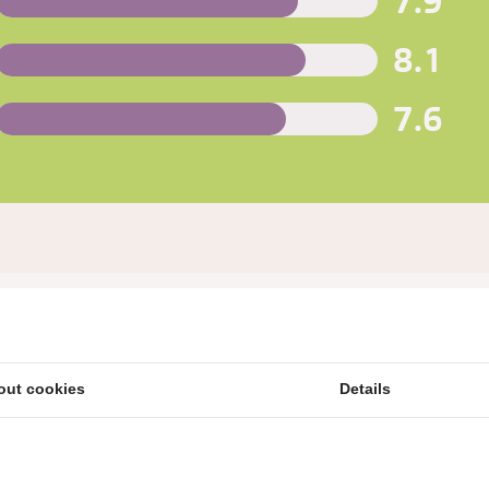
7.9
8.1
7.6
out cookies
Details