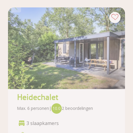
Heidechalet
Max. 6 personen
|
10.0
2 beoordelingen
3 slaapkamers