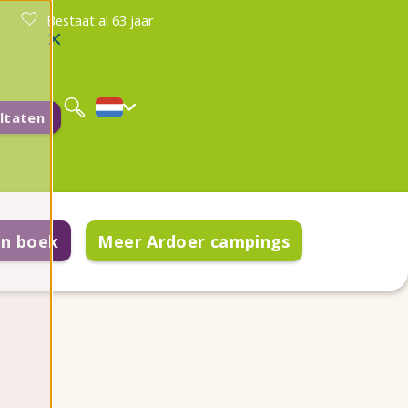
Bestaat al 63 jaar
Deutsch
English
ltaten
en boek
Meer Ardoer campings
komst