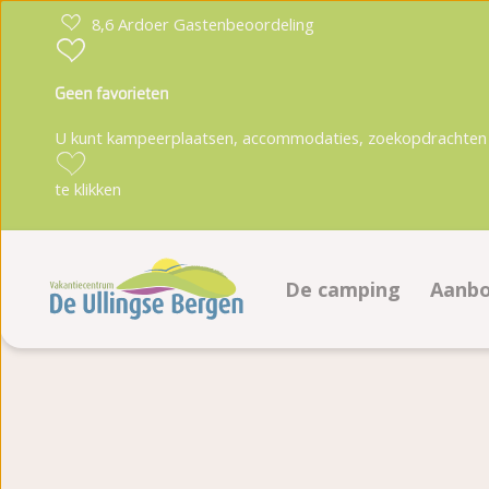
8,6 Ardoer Gastenbeoordeling
Geen favorieten
U kunt kampeerplaatsen, accommodaties, zoekopdrachten 
te klikken
De camping
Aanb
Faciliteiten
Kam
Plattegrond
Acc
Fotoalbum
Boek
Beoordelingen
Te 