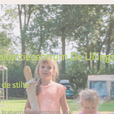
akantiecentrum De Ulling
de stilte
nt
 Brabantse Sint Anthonis is dé