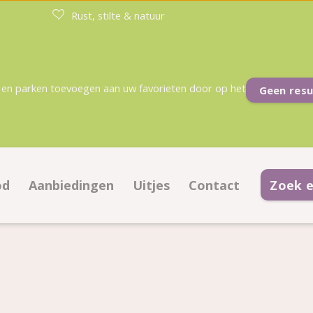
Rust, stilte & natuur
en parken toevoegen aan uw favorieten door op het
Geen resu
od
Aanbiedingen
Uitjes
Contact
Zoek 
peerplaatsen
Aanbiedingen kampeerplaatsen
Contactinformatie
ommodaties
Aanbiedingen accommodaties
Veelgestelde vragen
en op plattegrond
Arrangementen voor 50+/ grootouders
Informatie voor aan
koop
Arrangementen voor gezinnen