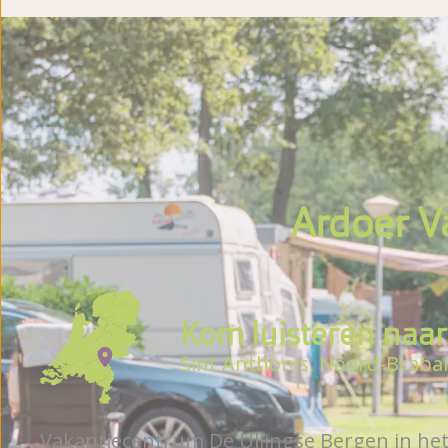
Brochure
Ardoer V
Kom luisteren naar 
Sint Anthonis, Noord-Braba
Vakantiecentrum De Ullingse Bergen in het