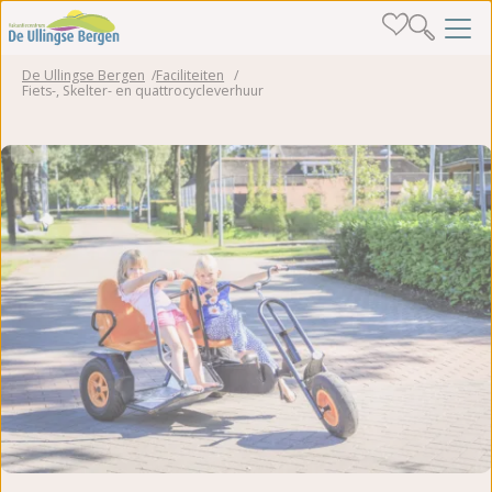
De Ullingse Bergen
Faciliteiten
Fiets-, Skelter- en quattrocycleverhuur