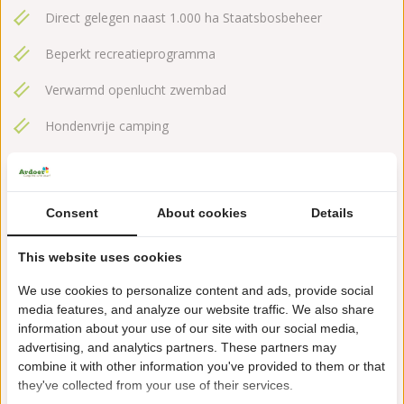
Direct gelegen naast 1.000 ha Staatsbosbeheer
Beperkt recreatieprogramma
Verwarmd openlucht zwembad
Hondenvrije camping
Restaurant De Heksenboom, tevens natuurpoort
Consent
About cookies
Details
This website uses cookies
We use cookies to personalize content and ads, provide social
Veel gestelde vragen
media features, and analyze our website traffic. We also share
information about your use of our site with our social media,
Brochure De Ullingse Bergen
advertising, and analytics partners. These partners may
combine it with other information you've provided to them or that
Algemene voorwaarden
they've collected from your use of their services.
Privacy Policy