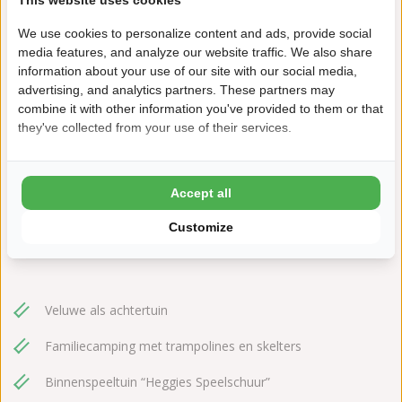
This website uses cookies
We use cookies to personalize content and ads, provide social
media features, and analyze our website traffic. We also share
information about your use of our site with our social media,
advertising, and analytics partners. These partners may
combine it with other information you've provided to them or that
they've collected from your use of their services.
Langeweg 14
8166 GT Emst
+31(0)578613936
Accept all
zandhegge@ardoer.com
Customize
Veluwe als achtertuin
Familiecamping met trampolines en skelters
Binnenspeeltuin “Heggies Speelschuur”