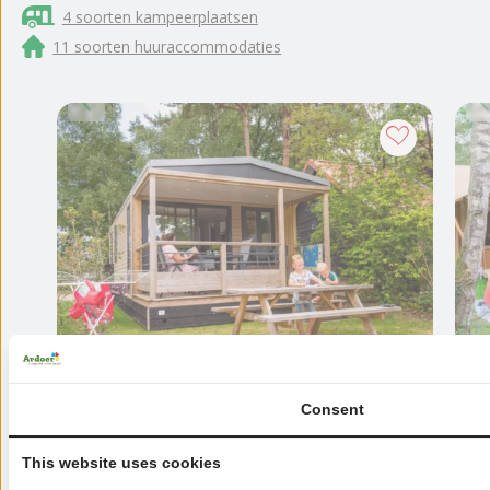
4 soorten kampeerplaatsen
11 soorten huuraccommodaties
Heggies Chalet
Consent
Max. 4 personen
|
9.0
4 beoordelingen
This website uses cookies
2 slaapkamers