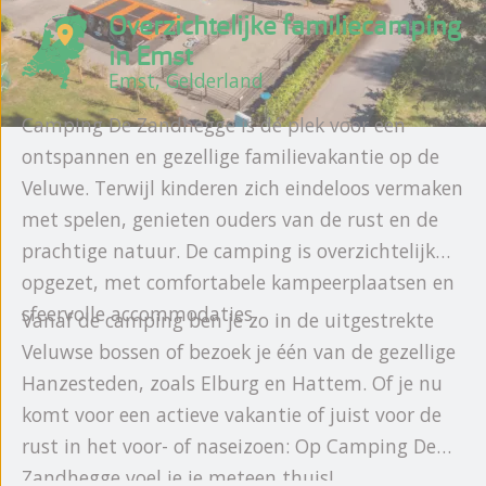
Overzichtelijke familiecamping
in Emst
Emst, Gelderland
Camping De Zandhegge is dé plek voor een
ontspannen en gezellige familievakantie op de
Veluwe. Terwijl kinderen zich eindeloos vermaken
met spelen, genieten ouders van de rust en de
prachtige natuur. De camping is overzichtelijk
opgezet, met comfortabele kampeerplaatsen en
sfeervolle accommodaties.
Vanaf de camping ben je zo in de uitgestrekte
Veluwse bossen of bezoek je één van de gezellige
Hanzesteden, zoals Elburg en Hattem. Of je nu
komt voor een actieve vakantie of juist voor de
rust in het voor- of naseizoen: Op Camping De
Zandhegge voel je je meteen thuis!