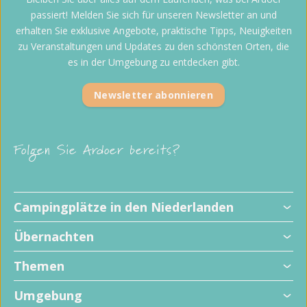
passiert! Melden Sie sich für unseren Newsletter an und
erhalten Sie exklusive Angebote, praktische Tipps, Neuigkeiten
zu Veranstaltungen und Updates zu den schönsten Orten, die
es in der Umgebung zu entdecken gibt.
Newsletter abonnieren
Folgen Sie Ardoer bereits?
Kinderfreundliche Campingplätze
Campingplätze in den Niederlanden
Hundefreundliche Campingplätze
Alle Stellplätze
Übernachten
Familiencampingplätze
Campingplätze mit privaten Sanitäranlagen
Ferienparks
Campingplätze mit Schwimmbad
Themen
Wohnmobilstellplätze
Campingplätze mit Animation
Glamping
Campingplätze am Meer
Umgebung
Campingplätze mit Indoor-Spielplatz
Alle Unterkünfte