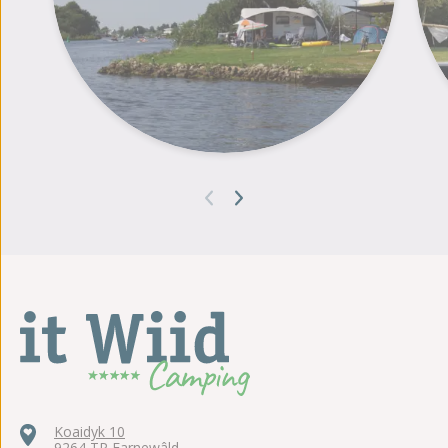
Koaidyk 10
9264 TP Earnewâld