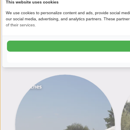
This website uses cookies
Heb ik een vaarbewijs nodig?
We use cookies to personalize content and ads, provide social media
our social media, advertising, and analytics partners. These partne
Dienen wij een borg te betalen voor de boot?
of their services.
Is your question not listed?
Feel free to call us:
+31(0)511539223
Pitches