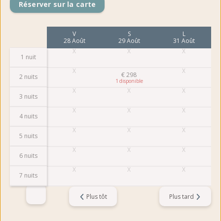
Réserver sur la carte
L
V
S
L
24 Août
28 Août
29 Août
31 Août
1 nuit
€
298
2 nuits
1
3 nuits
4 nuits
5 nuits
6 nuits
7 nuits
Plus tôt
Plus tard