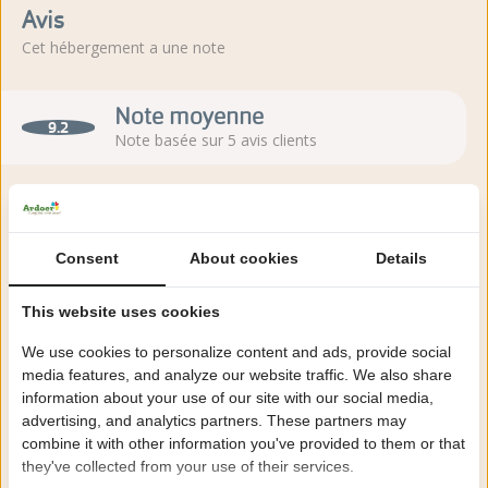
Avis
Cet hébergement a une note
Note moyenne
9.2
Note basée sur 5 avis clients
À propos du camping
Consent
About cookies
Details
Camping Julianahoeve à Renesse est un camping familial de
This website uses cookies
luxe 5 étoiles juste derrière les dunes avec la plage à distance
de marche.
We use cookies to personalize content and ads, provide social
media features, and analyze our website traffic. We also share
En savoir plus
information about your use of our site with our social media,
advertising, and analytics partners. These partners may
combine it with other information you've provided to them or that
they've collected from your use of their services.