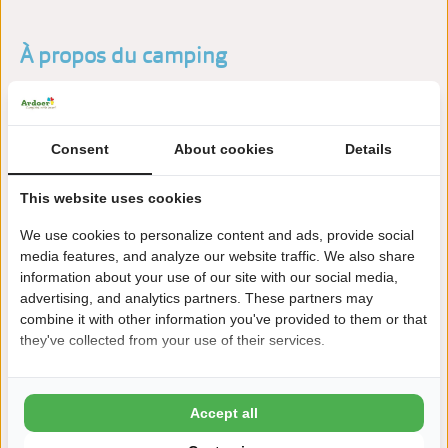
À propos du camping
Camping & Parc de villas De Paardekreek est situé à Kortgene
(Zélande), directement sur le lac Veerse. Le parc combine des
Consent
About cookies
Details
installations de sports nautiques avec une atmosphère
familiale et de nombreux équipements.
This website uses cookies
En savoir plus
We use cookies to personalize content and ads, provide social
media features, and analyze our website traffic. We also share
information about your use of our site with our social media,
advertising, and analytics partners. These partners may
Réservez sans hésiter!
combine it with other information you've provided to them or that
they've collected from your use of their services.
Après la réservation, vous disposez de 24 heures pour
modifier ou annuler gratuitement.
Accept all
C'est pourquoi vous réservez avec De