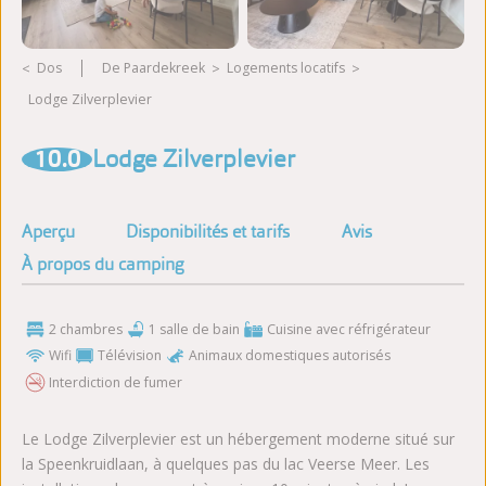
Dos
De Paardekreek
logements locatifs
Lodge Zilverplevier
Voir plus de photos
10.0
Lodge Zilverplevier
Aperçu
Disponibilités et tarifs
Avis
À propos du camping
2 chambres
1 salle de bain
Cuisine avec réfrigérateur
Wifi
Télévision
Animaux domestiques autorisés
Interdiction de fumer
Le Lodge Zilverplevier est un hébergement moderne situé sur
la Speenkruidlaan, à quelques pas du lac Veerse Meer. Les