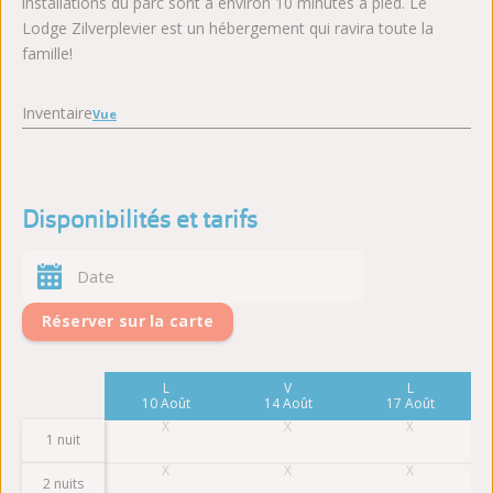
installations du parc sont à environ 10 minutes à pied. Le
Lodge Zilverplevier est un hébergement qui ravira toute la
famille!
Inventaire
Vue
Disponibilités et tarifs
Réserver sur la carte
L
V
L
10 Août
14 Août
17 Août
1 nuit
2 nuits