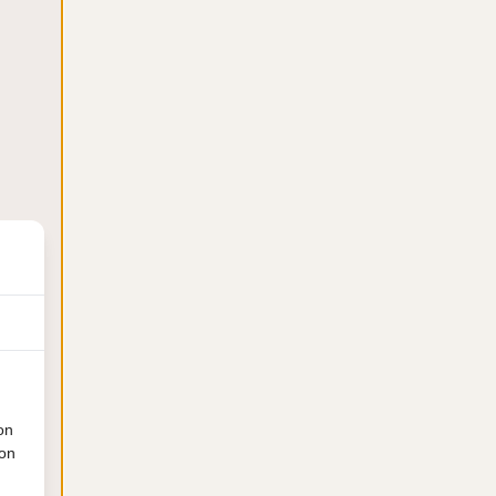
€
786
1
on
ion