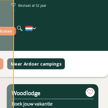
Bestaat al 52 jaar
Deutsch
English
ltaten
k
Meer Ardoer campings
Woodlodge
Boek jouw vakantie