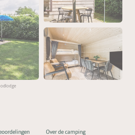
oodlodge
Meer foto's bekijken
eoordelingen
Over de camping