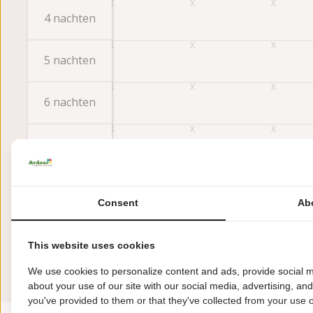
4 nachten
5 nachten
6 nachten
7 nachten
Eerder
Consent
Ab
Beoordelingen
This website uses cookies
Deze accommodatie scoort een
We use cookies to personalize content and ads, provide social m
about your use of our site with our social media, advertising, an
you've provided to them or that they've collected from your use of