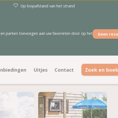
Op loopafstand van het strand
en parken toevoegen aan uw favorieten door op het
Geen resu
nbiedingen
Uitjes
Contact
Zoek en boe
tsen
Aanbiedingen kampeerplaatsen
Contactinformatie
ies
Aanbiedingen accommodaties
Veelgestelde vragen
Ontmoet het team