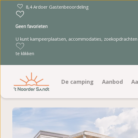
8,4 Ardoer Gastenbeoordeling
Geen favorieten
U kunt kampeerplaatsen, accommodaties, zoekopdrachten 
te klikken
De camping
Aanbod
Aa
Faciliteiten
Kampeerplaa
Animatieprogramma
Accommodat
Plattegrond
Fotoalbum