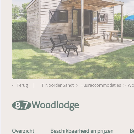
Beoordelingen
Terug
't Noorder Sandt
huuraccommodaties
W
8.7
Woodlodge
Overzicht
Beschikbaarheid en prijzen
B