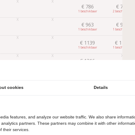
€
786
€
786
1
2
€
963
€
963
1
1
€
1139
€
1139
1
1
€
1316
1
Later
Boeken
out cookies
Details
edia features, and analyze our website traffic. We also share informati
d analytics partners. These partners may combine it with other informat
 their services.