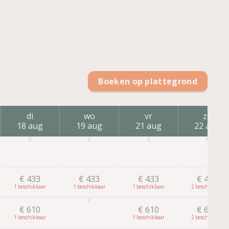
Boeken op plattegrond
di
wo
vr
za
18 aug
19 aug
21 aug
22 aug
€
433
€
433
€
433
€
433
1
1
1
2
€
610
€
610
€
610
1
1
2