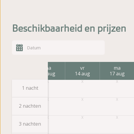
Beschikbaarheid en prijzen
vr
ma
vr
ma
7 aug
10 aug
14 aug
17 aug
1 nacht
2 nachten
3 nachten