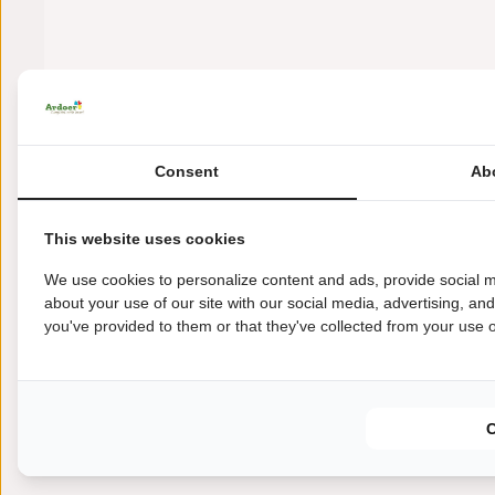
Consent
Ab
This website uses cookies
We use cookies to personalize content and ads, provide social m
about your use of our site with our social media, advertising, an
De getoonde prijzen zijn op basis van 2 personen 
you've provided to them or that they've collected from your use of