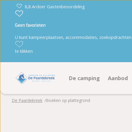
8,8 Ardoer Gastenbeoordeling
Geen favorieten
U kunt kampeerplaatsen, accommodaties, zoekopdrachten 
te klikken
De camping
Aanbod
Faciliteiten
Kampeer
De Paardekreek
Boeken op plattegrond
Animatieprogramma
Accommo
Duurzaamheid
Boeken 
Plattegrond