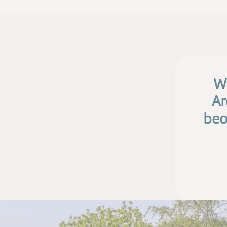
Wi
Ar
beo