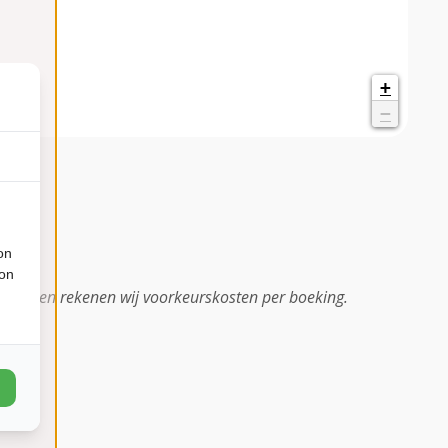
+
−
on
ion
oorkeuren rekenen wij voorkeurskosten per boeking.