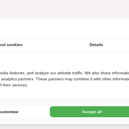
out cookies
Details
edia features, and analyze our website traffic. We also share informati
d analytics partners. These partners may combine it with other informat
(ongeacht het aantal ingevoerde personen bij de filters). Voor v
 their services.
Customize
Accept all